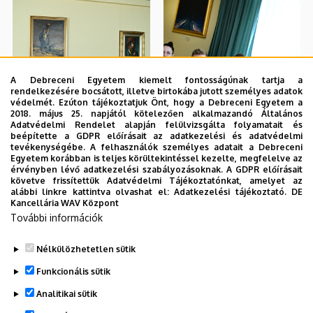
A Debreceni Egyetem kiemelt fontosságúnak tartja a
rendelkezésére bocsátott, illetve birtokába jutott személyes adatok
védelmét. Ezúton tájékoztatjuk Önt, hogy a Debreceni Egyetem a
2018. május 25. napjától kötelezően alkalmazandó Általános
Adatvédelmi Rendelet alapján felülvizsgálta folyamatait és
beépítette a GDPR előírásait az adatkezelési és adatvédelmi
tevékenységébe. A felhasználók személyes adatait a Debreceni
Egyetem korábban is teljes körültekintéssel kezelte, megfelelve az
érvényben lévő adatkezelési szabályozásoknak. A GDPR előírásait
követve frissítettük Adatvédelmi Tájékoztatónkat, amelyet az
alábbi linkre kattintva olvashat el:
Adatkezelési tájékoztató.
DE
Kancellária WAV Központ
További információk
Nélkülözhetetlen sütik
Funkcionális sütik
Analitikai sütik