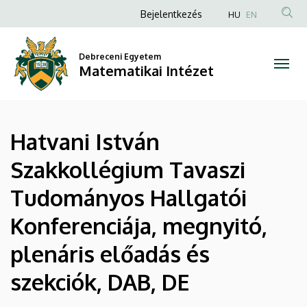
|
Ugrás
Anonim
Bejelentkezés
HU
EN
a
Felhasználói
Matematikai
tartalomra
fiók
Debreceni Egyetem
Intézet
Matematikai Intézet
menüje
Hatvani István
Szakkollégium Tavaszi
Tudományos Hallgatói
Konferenciája, megnyitó,
plenáris előadás és
szekciók, DAB, DE