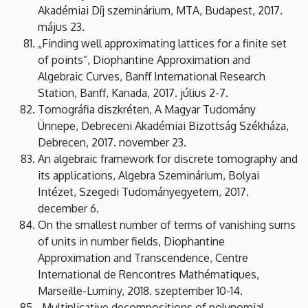
Akadémiai Díj szeminárium, MTA, Budapest, 2017.
május 23.
„Finding well approximating lattices for a finite set
of points”, Diophantine Approximation and
Algebraic Curves, Banff International Research
Station, Banff, Kanada, 2017. július 2-7.
Tomográfia diszkréten, A Magyar Tudomány
Ünnepe, Debreceni Akadémiai Bizottság Székháza,
Debrecen, 2017. november 23.
An algebraic framework for discrete tomography and
its applications, Algebra Szeminárium, Bolyai
Intézet, Szegedi Tudományegyetem, 2017.
december 6.
On the smallest number of terms of vanishing sums
of units in number fields, Diophantine
Approximation and Transcendence, Centre
International de Rencontres Mathématiques,
Marseille-Luminy, 2018. szeptember 10-14.
„Multiplicative decompositions of polynomial