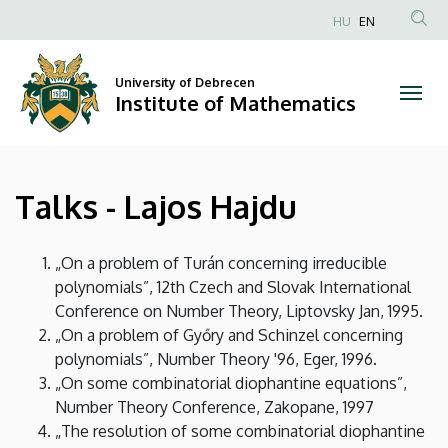
Talks
Skip
HU
EN
to
Anonim
-
main
Felhasználói
content
University of Debrecen
Lajos
fiók
Institute of Mathematics
menüje
Hajdu
|
Talks - Lajos Hajdu
Institute
of
„On a problem of Turán concerning irreducible
polynomials”, 12th Czech and Slovak International
Mathematics
Conference on Number Theory, Liptovsky Jan, 1995.
„On a problem of Győry and Schinzel concerning
polynomials”, Number Theory '96, Eger, 1996.
„On some combinatorial diophantine equations”,
Number Theory Conference, Zakopane, 1997
„The resolution of some combinatorial diophantine