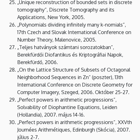
„Unique reconstruction of bounded sets in discrete
tomography”, Discrete Tomography and its
Applications, New York, 2005.
„Polynomials dividing infinitely many k-nomials”,
17th Czech and Slovak International Conference on
Number Theory, Malenovice, 2005.
„Teljes hatványok számtani sorozatokban”,
Berekfürdői Diofantikus és Kriptográfiai Napok,
Berekfürdő, 2006.
„On the Lattice Structure of Subsets of Octagonal
Neighborhood Sequences in Zn” (poszter), 13th
International Conference on Discrete Geometry for
Computer Imagery, Szeged, 2006. Október 25-27.
„Perfect powers in arithmetic progressions”,
Solvability of Diophantine Equations, Leiden
(Hollandia), 2007. május 14-16.
„Perfect powers in arithmetic progressions”, XXVth
Journées Arithmétiques, Edinburgh (Skócia), 2007.
július 2-7.