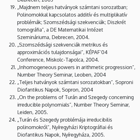
„Majdnem teljes hatványok számtani sorozatban;
Polinomokkal kapcsolatos additív és multiplikatív
problémák; Szomszédsági szekvenciák; Diszkrét
tomográfia”, a DE Matematikai Intézet
Szemináriuma, Debrecen, 2004.
„Szomszédsági szekvenciák metrikus és
approximációs tulajdonságai”, KÉPAF’04
Conference, Miskolc-Tapolca, 2004.
„Inhomogeneous powers in arithmetic progression”,
Number Theory Seminar, Leoben, 2004
„Teljes hatványok számtani sorozatokban”, Soproni
Diofantikus Napok, Sopron, 2004
„On the problems of Turán and Szegedy concerning
irreducible polynomials”, Number Theory Seminar,
Leiden, 2005.
„Turán és Szegedy problémája irreducibilis
polinomokról”, Nyíregyházi Kriptográfiai és
Diofantikus Napok, Nyíregyháza, 2005.