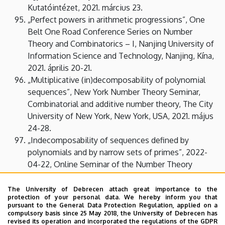
Kutatóintézet, 2021. március 23.
„Perfect powers in arithmetic progressions”, One
Belt One Road Conference Series on Number
Theory and Combinatorics – I, Nanjing University of
Information Science and Technology, Nanjing, Kína,
2021. április 20-21.
„Multiplicative (in)decomposability of polynomial
sequences”, New York Number Theory Seminar,
Combinatorial and additive number theory, The City
University of New York, New York, USA, 2021. május
24-28.
„Indecomposability of sequences defined by
polynomials and by narrow sets of primes”, 2022-
04-22, Online Seminar of the Number Theory
Research Group, Debrecen.
„Indecomposability of sequences defined by narrow
The University of Debrecen attach great importance to the
protection of your personal data. We hereby inform you that
sets of primes”, 7 July 2022, NTC 2022 in the
pursuant to the General Data Protection Regulation, applied on a
honour of K. Győry, J. Pintz, A. Sárközy
compulsory basis since 25 May 2018, the University of Debrecen has
revised its operation and incorporated the regulations of the GDPR
„On the Liouville function on rational polynomial