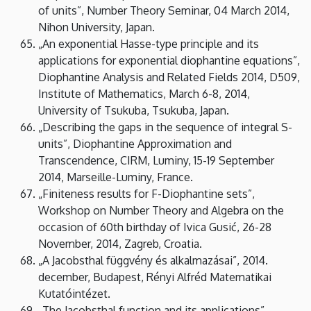
of units”, Number Theory Seminar, 04 March 2014,
Nihon University, Japan.
„An exponential Hasse-type principle and its
applications for exponential diophantine equations”,
Diophantine Analysis and Related Fields 2014, D509,
Institute of Mathematics, March 6-8, 2014,
University of Tsukuba, Tsukuba, Japan.
„Describing the gaps in the sequence of integral S-
units”, Diophantine Approximation and
Transcendence, CIRM, Luminy, 15-19 September
2014, Marseille-Luminy, France.
„Finiteness results for F-Diophantine sets”,
Workshop on Number Theory and Algebra on the
occasion of 60th birthday of Ivica Gusić, 26-28
November, 2014, Zagreb, Croatia.
„A Jacobsthal függvény és alkalmazásai”, 2014.
december, Budapest, Rényi Alfréd Matematikai
Kutatóintézet.
„The Jacobsthal function and its applications”,