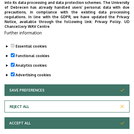
into its data processing and data protection schemes. The University
values”, 22 August 2022, ELAZ 2022, Poznan, Poland
of Debrecen has already handled users’ personal data with due
precautions, in compliance with the existing data processing
„The proof of Skolem's conjecture for certain three
regulations. In line with the GDPR, we have updated the Privacy
term equations”, 29 August 2022, Specialisation and
Notice, available through the following link:
Privacy Policy.
UD
Chancellery WAV Centre
Effectiveness in Number Theory, Banff, Canada
Further information
„Polynomials with only rational roots”, Journées
Arithmétiques, Nancy, 2023, július 3-7.
Essential cookies
Last update:
2023. 07. 19. 12:43
Functional cookies
Analytics cookies
Advertising cookies
SAVE PREFERENCES
WITHDRAW CONSENT
Adatvédelem
Privacy Policy
REJECT ALL
Technical Information
ACCEPT ALL
Copyright © 2026 Unideb