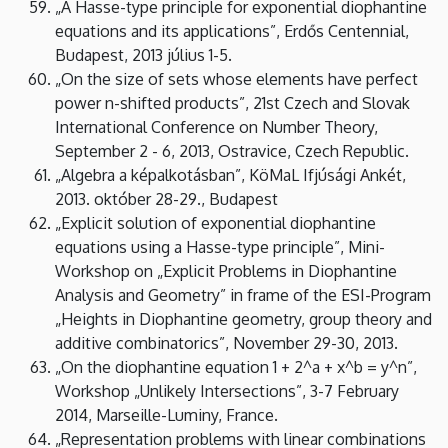
„A Hasse-type principle for exponential diophantine
equations and its applications”, Erdős Centennial,
Budapest, 2013 július 1-5.
„On the size of sets whose elements have perfect
power n-shifted products”, 21st Czech and Slovak
International Conference on Number Theory,
September 2 - 6, 2013, Ostravice, Czech Republic.
„Algebra a képalkotásban”, KöMaL Ifjúsági Ankét,
2013. október 28-29., Budapest
„Explicit solution of exponential diophantine
equations using a Hasse-type principle”, Mini-
Workshop on „Explicit Problems in Diophantine
Analysis and Geometry” in frame of the ESI-Program
„Heights in Diophantine geometry, group theory and
additive combinatorics”, November 29-30, 2013.
„On the diophantine equation 1 + 2^a + x^b = y^n”,
Workshop „Unlikely Intersections”, 3-7 February
2014, Marseille-Luminy, France.
„Representation problems with linear combinations