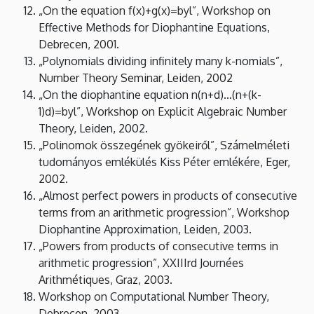
„On the equation f(x)+g(x)=byl”, Workshop on
Effective Methods for Diophantine Equations,
Debrecen, 2001.
„Polynomials dividing infinitely many k-nomials”,
Number Theory Seminar, Leiden, 2002
„On the diophantine equation n(n+d)…(n+(k-
1)d)=byl”, Workshop on Explicit Algebraic Number
Theory, Leiden, 2002.
„Polinomok összegének gyökeiről”, Számelméleti
tudományos emlékülés Kiss Péter emlékére, Eger,
2002.
„Almost perfect powers in products of consecutive
terms from an arithmetic progression”, Workshop
Diophantine Approximation, Leiden, 2003.
„Powers from products of consecutive terms in
arithmetic progression”, XXIIIrd Journées
Arithmétiques, Graz, 2003.
Workshop on Computational Number Theory,
Debrecen, 2003