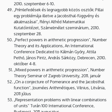
2010. szeptember 6-10.
„Prímlefedések és legnagyobb közös osztók: Pillai
egy problémája illetve a Jacobsthal-függvény és
alkalmazásai”, Rényi Alfréd Matematikai
Kutatóintézet, Számelmélet szeminárium, 2010.
szeptember 28.
„Perfect powers in arithmetic progression”, Number
Theory and its Applications, An International
Conference Dedicated to Kálmán Győry, Attila
Pethő, János Pintz, András Sárközy, Debrecen, 2010.
október 4-8.
„Mixed powers in arithmetic progression”, Number
Theory Seminar of Zagreb University, 2011. január
„On a conjecture of Pomerance and the Jacobsthal
function”, Journées Arithmétiques, Vilnius, Litvánia,
2011 július
„Representation problems with linear combinations
of units” Turán 100 International Conference,
Budapest, 2011 augusztus