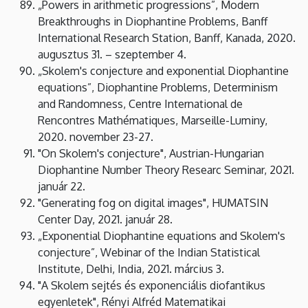
„Powers in arithmetic progressions”, Modern
Breakthroughs in Diophantine Problems, Banff
International Research Station, Banff, Kanada, 2020.
augusztus 31. – szeptember 4.
„Skolem's conjecture and exponential Diophantine
equations”, Diophantine Problems, Determinism
and Randomness, Centre International de
Rencontres Mathématiques, Marseille-Luminy,
2020. november 23-27.
"On Skolem's conjecture", Austrian-Hungarian
Diophantine Number Theory Researc Seminar, 2021.
január 22.
"Generating fog on digital images", HUMATSIN
Center Day, 2021. január 28.
„Exponential Diophantine equations and Skolem's
conjecture”, Webinar of the Indian Statistical
Institute, Delhi, India, 2021. március 3.
"A Skolem sejtés és exponenciális diofantikus
egyenletek", Rényi Alfréd Matematikai