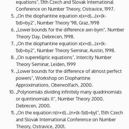
equations”, 13th Czech and Slovak International
Conference on Number Theory, Ostravice, 1997.
„On the diophantine equation x(x+d)…(x+(k-
1)d)=by2”, Number Theory '98, Graz, 1998
„Lower bounds for the difference axn-bym”, Number
Theory Day, Debrecen, 1998.
„On the diophantine equation x(x+d)…(x+(k-
1)d)=by2”, Number Theory Seminar, Austin, 1998.
„On superelliptic equations”, Intercity Number
Theory Seminar, Leiden, 1999
„Lower bounds for the difference of almost perfect
powers”, Workshop on Diophantine
Approximations, Oberwolfach, 2000.
„Polynomials dividing infinitely many quadrinomials
or quintinomials II”, Number Theory 2000,
Debrecen, 2000.
„On the equation n(n+d)…(n+(k-1)d)=byl”, 15th Czech
and Slovak International Conference on Number
Theory, Ostravice, 2001.