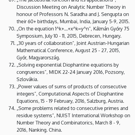
Discussion Meeting on Analytic Number Theory in
honour of Professors N. Saradha and J. Sengupta on
their 60+ birthdays, Mumbai, India, January 5-9, 2015.
„On the equation 1^k+...+x^k=y^n”, Kálmán Győry 75
Symposium, July 10 - 11, 2015, Debrecen, Hungary.
„30 years of collaboration”, Joint Austrian-Hungarian
Mathematical Conference, August 25 - 27, 2015,
Győr, Magyarország.
„Solving exponential Diophantine equations by
congruences”, MIDK 22-24 January 2016, Pozsony,
Szlovákia.
„Power values of sums of products of consecutive
integers”, Computational Aspects of Diophantine
Equations, 15 - 19 February, 2016, Salzburg, Austria.
„Some problems related to consecutive primes and
residue systems”, NUIST International Workshop on
Number Theory and Combinatorics, March 8 - 9,
2016, Nanking. China.