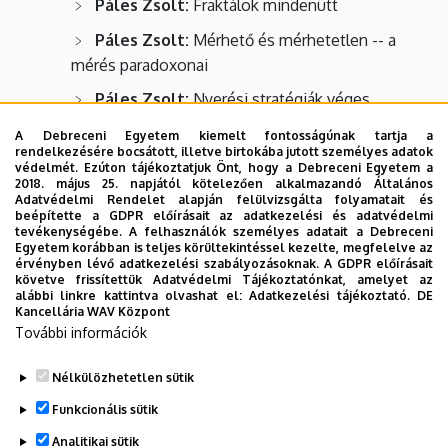
Páles Zsolt:
Fraktálok mindenütt
Páles Zsolt:
Mérhető és mérhetetlen -- a
mérés paradoxonai
Páles Zsolt:
Nyerési stratégiák véges
játékokban
A Debreceni Egyetem kiemelt fontosságúnak tartja a
rendelkezésére bocsátott, illetve birtokába jutott személyes adatok
Szilasi Zoltán:
Projektív geometria: elemi
védelmét. Ezúton tájékoztatjuk Önt, hogy a Debreceni Egyetem a
alkalmazások és aktuális vizsgálatok
2018. május 25. napjától kötelezően alkalmazandó Általános
Adatvédelmi Rendelet alapján felülvizsgálta folyamatait és
Tamássy Lajos:
Egyforma-e minden ellipszis?
beépítette a GDPR előírásait az adatkezelési és adatvédelmi
tevékenységébe. A felhasználók személyes adatait a Debreceni
Egyetem korábban is teljes körültekintéssel kezelte, megfelelve az
Tamássy Lajos:
Affin geometria
érvényben lévő adatkezelési szabályozásoknak. A GDPR előírásait
követve frissítettük Adatvédelmi Tájékoztatónkat, amelyet az
Tengely Szabolcs:
Trükkös matematika
alábbi linkre kattintva olvashat el:
Adatkezelési tájékoztató.
DE
Kancellária WAV Központ
További információk
Az előadások rövid ismertetője (téma, javasolt korosztály)
letölthető
innen
.
Nélkülözhetetlen sütik
Legutóbbi frissítés:
2023. 06. 08. 11:10
Funkcionális sütik
Analitikai sütik