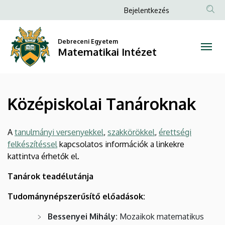
Középiskolai
Ugrás
Anonim
Bejelentkezés
a
Felhasználói
Tanároknak
tartalomra
fiók
Debreceni Egyetem
|
Matematikai Intézet
menüje
Matematikai
Intézet
Középiskolai Tanároknak
A
tanulmányi versenyekkel
,
szakkörökkel
,
érettségi
felkészítéssel
kapcsolatos információk a linkekre
kattintva érhetők el.
Tanárok teadélutánja
Tudománynépszerűsítő előadások:
Bessenyei Mihály:
Mozaikok matematikus