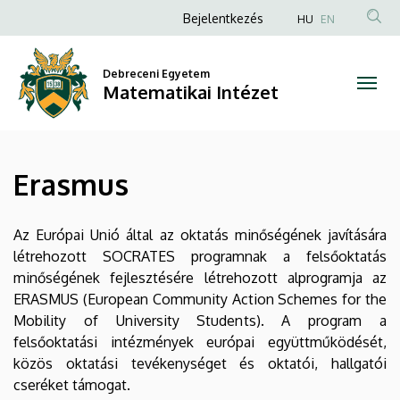
Erasmus
Ugrás
Anonim
Bejelentkezés
HU
EN
a
Felhasználói
|
tartalomra
fiók
Debreceni Egyetem
Matematikai
Matematikai Intézet
menüje
Intézet
Erasmus
Az Európai Unió által az oktatás minőségének javítására
létrehozott SOCRATES programnak a felsőoktatás
minőségének fejlesztésére létrehozott alprogramja az
ERASMUS (European Community Action Schemes for the
Mobility of University Students). A program a
felsőoktatási intézmények európai együttműködését,
közös oktatási tevékenységet és oktatói, hallgatói
cseréket támogat.