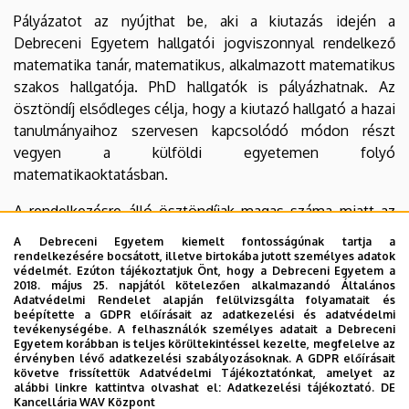
Pályázatot az nyújthat be, aki a kiutazás idején a
Debreceni Egyetem hallgatói jogviszonnyal rendelkező
matematika tanár, matematikus, alkalmazott matematikus
szakos hallgatója. PhD hallgatók is pályázhatnak. Az
ösztöndíj elsődleges célja, hogy a kiutazó hallgató a hazai
tanulmányaihoz szervesen kapcsolódó módon részt
vegyen a külföldi egyetemen folyó
matematikaoktatásban.
A rendelkezésre álló ösztöndíjak magas száma miatt az
utóbbi években elutasított pályázat nem volt. Ez azt
A Debreceni Egyetem kiemelt fontosságúnak tartja a
jelenti, hogy mindenkinek, aki magában kedvet és
rendelkezésére bocsátott, illetve birtokába jutott személyes adatok
védelmét. Ezúton tájékoztatjuk Önt, hogy a Debreceni Egyetem a
bátorságot érez, érdemes pályázatot benyújtani!
2018. május 25. napjától kötelezően alkalmazandó Általános
Adatvédelmi Rendelet alapján felülvizsgálta folyamatait és
A pályázás feltételeiről, az aktuális határidőkről és a
beépítette a GDPR előírásait az adatkezelési és adatvédelmi
tevékenységébe. A felhasználók személyes adatait a Debreceni
partneregyetemekről részletes tájékoztatás található a
Egyetem korábban is teljes körültekintéssel kezelte, megfelelve az
Debreceni Egyetem Erasmus-honlapján.
érvényben lévő adatkezelési szabályozásoknak. A GDPR előírásait
követve frissítettük Adatvédelmi Tájékoztatónkat, amelyet az
alábbi linkre kattintva olvashat el:
Adatkezelési tájékoztató.
DE
A Matematikai Intézet Erasmus koordinátora:
Pink
Kancellária WAV Központ