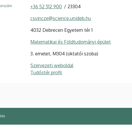
fonszám
+36 52 512 900
23304
csvincze@science.unideb.hu
4032 Debrecen Egyetem tér 1
Matematikai és Földtudományi épület
3. emelet, M304 (oktatói szoba)
Szervezeti weboldal
Tudóstér profil
ttes