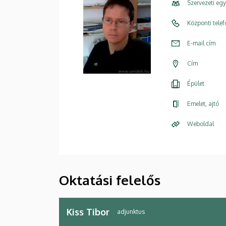
Szervezeti eg
Központi tele
E-mail cím
Cím
Épület
Emelet, ajtó
Weboldal
Oktatási felelős
Kiss Tibor
adjunktus