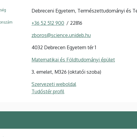
ység
Debreceni Egyetem, Természettudományi és Tec
fonszám
+36 52 512 900
22816
zboros@science.unideb.hu
4032 Debrecen Egyetem tér 1
Matematikai és Földtudományi épület
3. emelet, M326 (oktatói szoba)
Szervezeti weboldal
Tudóstér profil