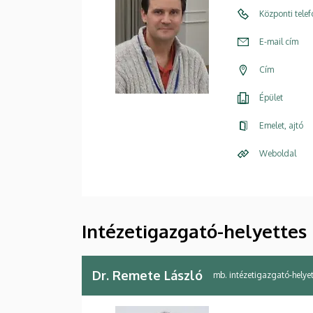
Központi tele
E-mail cím
Cím
Épület
Emelet, ajtó
Weboldal
Intézetigazgató-helyettes
Dr. Remete László
mb. intézetigazgató-helye