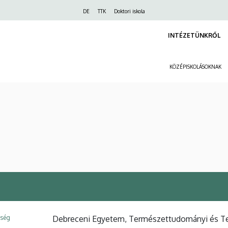
Felső
DE
TTK
Doktori iskola
navigáció
INTÉZETÜNKRŐL
KÖZÉPISKOLÁSOKNAK
ység
Debreceni Egyetem, Természettudományi és Tec