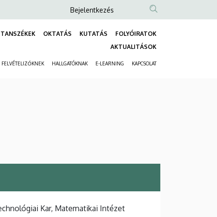
Anonim
Bejelentkezés
Felhasználói
TANSZÉKEK
OKTATÁS
KUTATÁS
FOLYÓIRATOK
fiók
Fő
AKTUALITÁSOK
menüje
navigáció
FELVÉTELIZŐKNEK
HALLGATÓKNAK
E-LEARNING
KAPCSOLAT
Másodlagos
navigáció
hnológiai Kar, Matematikai Intézet