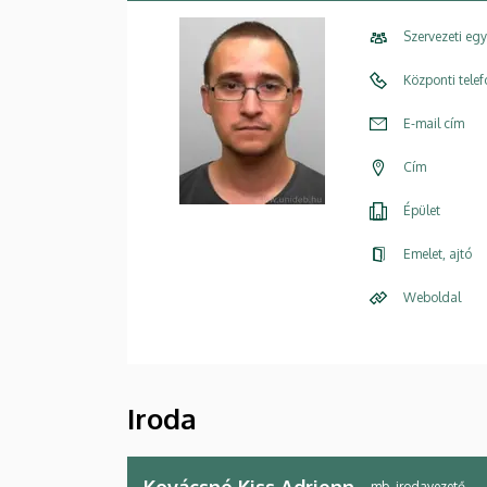
Szervezeti eg
Központi tele
E-mail cím
Cím
Épület
Emelet, ajtó
Weboldal
Iroda
Kovácsné Kiss Adrienn
mb. irodavezető