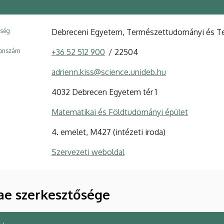
ység
Debreceni Egyetem, Természettudományi és Tec
fonszám
+36 52 512 900
22504
adrienn.kiss@science.unideb.hu
4032 Debrecen Egyetem tér 1
Matematikai és Földtudományi épület
4. emelet, M427 (intézeti iroda)
Szervezeti weboldal
ae szerkesztősége