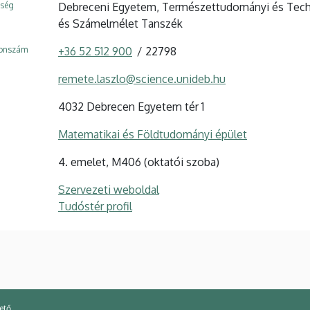
ység
Debreceni Egyetem, Természettudományi és Techno
és Számelmélet Tanszék
fonszám
+36 52 512 900
22798
remete.laszlo@science.unideb.hu
4032 Debrecen Egyetem tér 1
Matematikai és Földtudományi épület
4. emelet, M406 (oktatói szoba)
Szervezeti weboldal
Tudóstér profil
ető