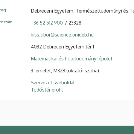
ység
Debreceni Egyetem, Természettudományi és Tec
fonszám
+36 52 512 900
23328
kiss.tibor@science.unideb.hu
4032 Debrecen Egyetem tér 1
Matematikai és Földtudományi épület
3. emelet, M328 (oktatói szoba)
Szervezeti weboldal
Tudóstér profil