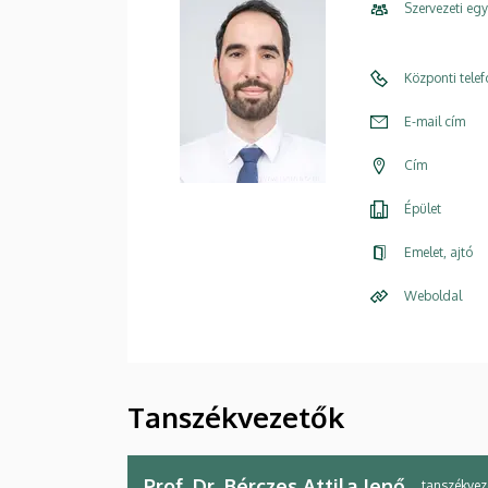
Szervezeti eg
Központi tele
E-mail cím
Cím
Épület
Emelet, ajtó
Weboldal
Tanszékvezetők
Prof. Dr. Bérczes Attila Jenő
tanszékvez