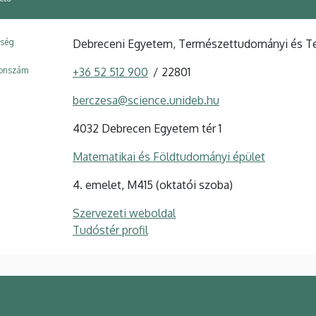
ység
Debreceni Egyetem, Természettudományi és Tec
fonszám
+36 52 512 900
22801
berczesa@science.unideb.hu
4032 Debrecen Egyetem tér 1
Matematikai és Földtudományi épület
4. emelet, M415 (oktatói szoba)
Szervezeti weboldal
Tudóstér profil