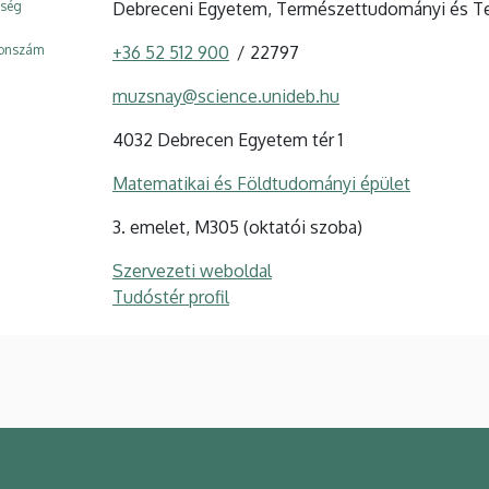
ység
Debreceni Egyetem, Természettudományi és Tec
fonszám
+36 52 512 900
22797
muzsnay@science.unideb.hu
4032 Debrecen Egyetem tér 1
Matematikai és Földtudományi épület
3. emelet, M305 (oktatói szoba)
Szervezeti weboldal
Tudóstér profil