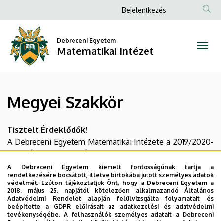
Megyei
Ugrás
Anonim
Bejelentkezés
a
Felhasználói
Szakkör
tartalomra
fiók
Debreceni Egyetem
|
Matematikai Intézet
menüje
Matematikai
Intézet
Megyei Szakkör
Tisztelt Érdeklődők!
A Debreceni Egyetem Matematikai Intézete a 2019/2020-
as tanévben a Regionális Matematika Szakkör helyett
A Debreceni Egyetem kiemelt fontosságúnak tartja a
ingyenes emelt szintű érettségi felkészítő
rendelkezésére bocsátott, illetve birtokába jutott személyes adatok
védelmét. Ezúton tájékoztatjuk Önt, hogy a Debreceni Egyetem a
foglalkozásokat tart mindkét félévben.
2018. május 25. napjától kötelezően alkalmazandó Általános
Adatvédelmi Rendelet alapján felülvizsgálta folyamatait és
beépítette a GDPR előírásait az adatkezelési és adatvédelmi
A részletekről a honlapunkon, az
Érettségi felkészítés
fül
tevékenységébe. A felhasználók személyes adatait a Debreceni