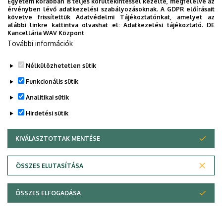
Egyetem korábban is teljes körültekintéssel kezelte, megfelelve az
alatt lehet olvasni.
érvényben lévő adatkezelési szabályozásoknak. A GDPR előírásait
követve frissítettük Adatvédelmi Tájékoztatónkat, amelyet az
Minden érdeklődőt szeretettel várunk!
alábbi linkre kattintva olvashat el:
Adatkezelési tájékoztató.
DE
Kancellária WAV Központ
Györkös-Varga Nóra
További információk
Legutóbbi frissítés:
2023. 06. 08. 11:10
Nélkülözhetetlen sütik
Funkcionális sütik
Analitikai sütik
Hirdetési sütik
KIVÁLASZTOTTAK MENTÉSE
WITHDRAW CONSENT
Adatvédelem
Adatvédelem
ÖSSZES ELUTASÍTÁSA
Technikai információk
ÖSSZES ELFOGADÁSA
Szerzői jog © 2026 Unideb