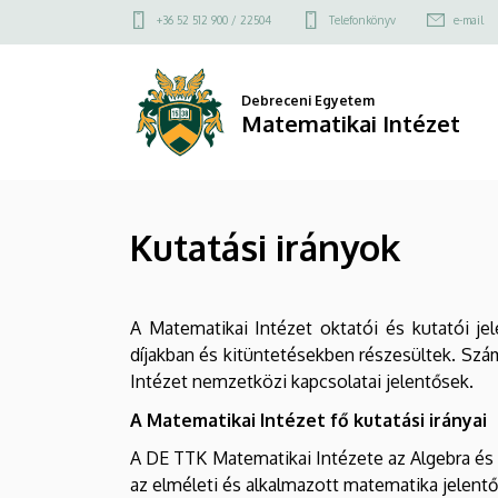
Kutatási
Ugrás
Felső
+36 52 512 900 / 22504
Telefonkönyv
e-mail
a
kapcsolat
irányok
tartalomra
menü
|
Debreceni Egyetem
Matematikai Intézet
Matematikai
Intézet
Kutatási irányok
A Matematikai Intézet oktatói és kutatói 
díjakban és kitüntetésekben részesültek. Szá
Intézet nemzetközi kapcsolatai jelentősek.
A Matematikai Intézet fő kutatási irányai
A DE TTK Matematikai Intézete az Algebra és S
az elméleti és alkalmazott matematika jelentős