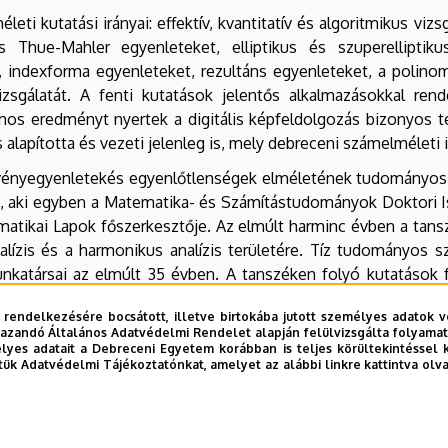
i kutatási irányai: effektív, kvantitatív és algoritmikus viz
Thue-Mahler egyenleteket, elliptikus és szuperelliptiku
indexforma egyenleteket, rezultáns egyenleteket, a polinomok
sgálatát. A fenti kutatások jelentős alkalmazásokkal rende
s eredményt nyertek a digitális képfeldolgozás bizonyos ter
lapította és vezeti jelenleg is, mely debreceni számelméleti 
gvényegyenletekés egyenlőtlenségek elméletének tudományos is
 aki egyben a Matematika- és Számítástudományok Doktori I
matikai Lapok főszerkesztője. Az elmúlt harminc évben a ta
alízis és a harmonikus analízis területére. Tíz tudományos 
munkatársai az elmúlt 35 évben. A tanszéken folyó kutatások 
enletek, függvényegyenletek vizsgálata algebrai struktúrák
 rendelkezésére bocsátott, illetve birtokába jutott személyes adatok v
kek összehasonlítása és karakterizációja, függvények konvexit
azandó Általános Adatvédelmi Rendelet alapján felülvizsgálta folyamata
lasszikus és diadikus harmonikus analízis, numerikus mó
yes adatait a Debreceni Egyetem korábban is teljes körültekintéssel 
tük Adatvédelmi Tájékoztatónkat, amelyet az alábbi linkre kattintva olv
0 éves hagyományokkal rendelkező és nemzetközileg ismert é
megalapozására és az általános metrikák speciális típusainak 