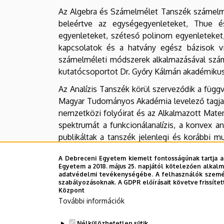
Az Algebra és Számelmélet Tanszék számelmélet
beleértve az egységegyenleteket, Thue és 
egyenleteket, széteső polinom egyenleteket, 
kapcsolatok és a hatvány egész bázisok viz
számelméleti módszerek alkalmazásával számo
kutatócsoportot Dr. Győry Kálmán akadémikus a
Az Analízis Tanszék körül szerveződik a füg
Magyar Tudományos Akadémia levelező tagja,
nemzetközi folyóirat és az Alkalmazott Mate
spektrumát a funkcionálanalízis, a konvex an
publikáltak a tanszék jelenlegi és korábbi 
általános módszerei, feltételes függvényegy
A Debreceni Egyetem kiemelt fontosságúnak tartja a
egyenlőtlenségek, fixpont-tételek, középérté
Egyetem a 2018. május 25. napjától kötelezően alkalm
megőrzési problémák operátoralgebrákon, k
adatvédelmi tevékenységébe. A felhasználók személ
szabályozásoknak. A GDPR előírásait követve frissítet
elméletében.
Központ
További információk
A Geometria Tanszék
en
működik a mintegy 5
Ennek munkája kezdetben a Finsler-geometria 
Nélkülözhetetlen sütik