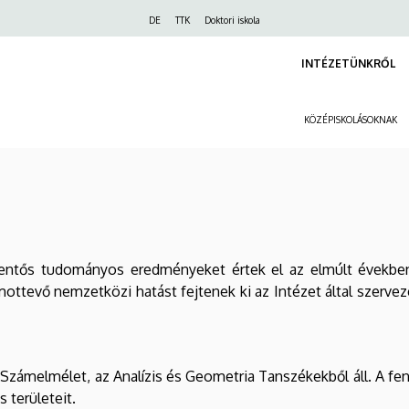
Felső
DE
TTK
Doktori iskola
navigáció
INTÉZETÜNKRŐL
KÖZÉPISKOLÁSOKNAK
jelentős tudományos eredményeket értek el az elmúlt évekb
mottevő nemzetközi hatást fejtenek ki az Intézet által szerve
zámelmélet, az Analízis és Geometria Tanszékekből áll. A fenti 
 területeit.