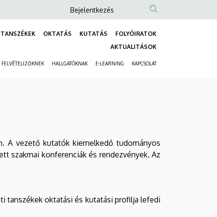
Anonim
Bejelentkezés
Felhasználói
TANSZÉKEK
OKTATÁS
KUTATÁS
FOLYÓIRATOK
fiók
Fő
AKTUALITÁSOK
menüje
navigáció
FELVÉTELIZŐKNEK
HALLGATÓKNAK
E-LEARNING
KAPCSOLAT
Másodlagos
navigáció
en. A vezető kutatók kiemelkedő tudományos
zett szakmai konferenciák és rendezvények. Az
tanszékek oktatási és kutatási profilja lefedi