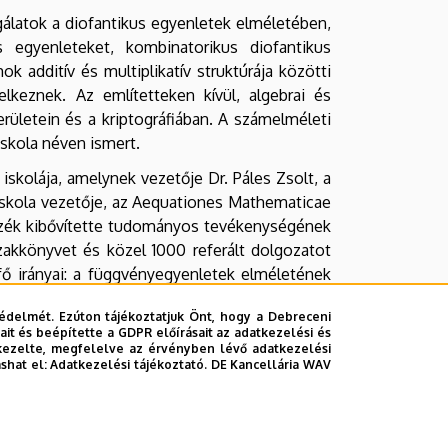
sgálatok a diofantikus egyenletek elméletében,
s egyenleteket, kombinatorikus diofantikus
 additív és multiplikatív struktúrája közötti
lkeznek. Az említetteken kívül, algebrai és
ületein és a kriptográfiában. A számelméleti
iskola néven ismert.
kolája, amelynek vezetője Dr. Páles Zsolt, a
skola vezetője, az Aequationes Mathematicae
nszék kibővítette tudományos tevékenységének
szakkönyvet és közel 1000 referált dolgozatot
fő irányai: a függvényegyenletek elméletének
on, spektrál analízis és spektrál szintézis,
édelmét. Ezúton tájékoztatjuk Önt, hogy a Debreceni
ásának általánosításai, elválasztási tételek,
it és beépítette a GDPR előírásait az adatkezelési és
dszerek a parciális differenciálegyenletek
kezelte, megfelelve az érvényben lévő adatkezelési
ashat el:
Adatkezelési tájékoztató.
DE Kancellária WAV
s elismert Finsler-geometriai kutatócsoport.
vizsgálatára irányult. Mára a kutatási profil