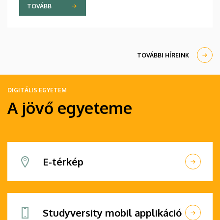
miatt jobb ugyan a hőérzet, mint egy radiátoros
TOVÁBB
épületben, ugyanakkor az előbbi fűtési megoldás
többe is kerül.
TOVÁBBI HÍREINK
DIGITÁLIS EGYETEM
A jövő egyeteme
E-térkép
Studyversity mobil applikáció