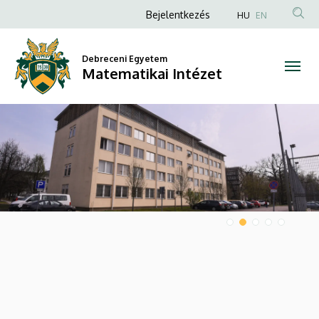
Matematikai
Anonim
Bejelentkezés
HU
EN
Felhasználói
Intézet
fiók
Debreceni Egyetem
Matematikai Intézet
menüje
DIAVETÍTÉS