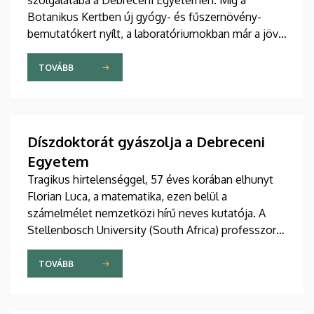
szolgálatába a Debreceni Egyetemen. Míg a
Botanikus Kertben új gyógy- és fűszernövény-
bemutatókert nyílt, a laboratóriumokban már a jövő
természetes gyógyszereit tökéletesítik a kutatók.
A nemzetközileg is elismert debreceni fejlesztések
TOVÁBB
– a bőrbarát rózsakrémtől a normál vércukorszintet
támogató étrend-kiegészítőkig – hamarosan a
boltok polcaira is megérkezhetnek. Részletek a DE
M. Tóth Ildikó Sajtóközpont saját gyártású
Díszdoktorát gyászolja a Debreceni
tudományos sorozatának legújabb riportjában.
Egyetem
Tragikus hirtelenséggel, 57 éves korában elhunyt
Florian Luca, a matematika, ezen belül a
számelmélet nemzetközi hírű neves kutatója. A
Stellenbosch University (South Africa) professzorát
2025 novemberében avatta díszdoktorai sorába a
Debreceni Egyetem.
TOVÁBB