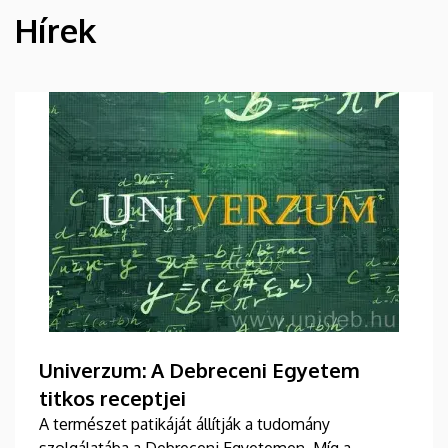
Hírek
HÍREK
Univerzum: A Debreceni Egyetem
titkos receptjei
A természet patikáját állítják a tudomány