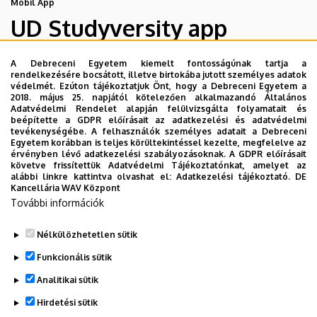
Mobil App
UD Studyversity app
A Debreceni Egyetem kiemelt fontosságúnak tartja a
Engedd meg, hogy figyelmedbe ajánljuk a Debreceni
rendelkezésére bocsátott, illetve birtokába jutott személyes adatok
Egyetem új applikációját, melyet hallgatói számára
védelmét. Ezúton tájékoztatjuk Önt, hogy a Debreceni Egyetem a
2018. május 25. napjától kötelezően alkalmazandó Általános
készített. Az alkalmazás bevezetésével célunk, hogy
Adatvédelmi Rendelet alapján felülvizsgálta folyamatait és
segítsünk eligazodni az egyetemi mindennapokban, a
beépítette a GDPR előírásait az adatkezelési és adatvédelmi
tevékenységébe. A felhasználók személyes adatait a Debreceni
tanulmányaiddal kapcsolatban gyorsan elérhető
Egyetem korábban is teljes körültekintéssel kezelte, megfelelve az
információkat biztosítsunk, útmutatót adjunk az egyetemi
érvényben lévő adatkezelési szabályozásoknak. A GDPR előírásait
követve frissítettük Adatvédelmi Tájékoztatónkat, amelyet az
évek során felmerülő helyzetekkel, kérdésekkel
alábbi linkre kattintva olvashat el:
Adatkezelési tájékoztató.
DE
kapcsolatban, továbbá „zsebközelbe” hozzuk az Egyetem
Kancellária WAV Központ
További információk
és Debrecen város kulturális és sport életét.
Nélkülözhetetlen sütik
Funkcionális sütik
Analitikai sütik
Hirdetési sütik