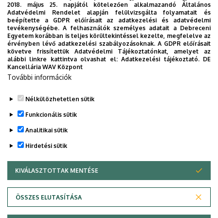
2018. május 25. napjától kötelezően alkalmazandó Általános
Adatvédelmi Rendelet alapján felülvizsgálta folyamatait és
20:30
Az éjszaka misztériuma Nr. 2. - Sol
beépítette a GDPR előírásait az adatkezelési és adatvédelmi
tevékenységébe. A felhasználók személyes adatait a Debreceni
Oriens Kórus koncert
Egyetem korábban is teljes körültekintéssel kezelte, megfelelve az
érvényben lévő adatkezelési szabályozásoknak. A GDPR előírásait
2026. május 20.
szerda
követve frissítettük Adatvédelmi Tájékoztatónkat, amelyet az
alábbi linkre kattintva olvashat el:
Adatkezelési tájékoztató.
DE
Kancellária WAV Központ
09:00
Alakítsd Te a debreceni
További információk
tömegközlekedést! – EnCLOD
Hackathon
Nélkülözhetetlen sütik
2026. május 21.
csütörtök
Funkcionális sütik
Analitikai sütik
10:00
XVII. Térinformatikai Konferencia
és Szakkiállítás 2026 Debrecen
Hirdetési sütik
2026. május 28.
csütörtök
KIVÁLASZTOTTAK MENTÉSE
WITHDRAW CONSENT
17:00
KLTE Baráti Köre
Adatvédelem
Adatvédelem
ÖSSZES ELUTASÍTÁSA
2026. június 5.
péntek
Technikai információk