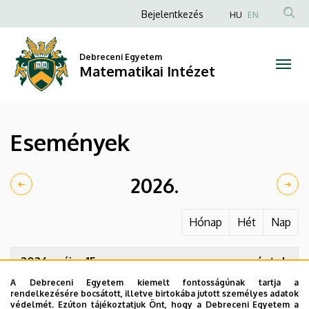
Események
Ugrás
Anonim
Bejelentkezés
HU
EN
a
Felhasználói
|
tartalomra
fiók
Debreceni Egyetem
Matematikai
Matematikai Intézet
menüje
Intézet
Események
2026.
Hónap
Hét
Nap
2026. május 15.
péntek
A Debreceni Egyetem kiemelt fontosságúnak tartja a
08:00
Tavaszi Tudományos Hallgatói
rendelkezésére bocsátott, illetve birtokába jutott személyes adatok
Konferencia
védelmét. Ezúton tájékoztatjuk Önt, hogy a Debreceni Egyetem a