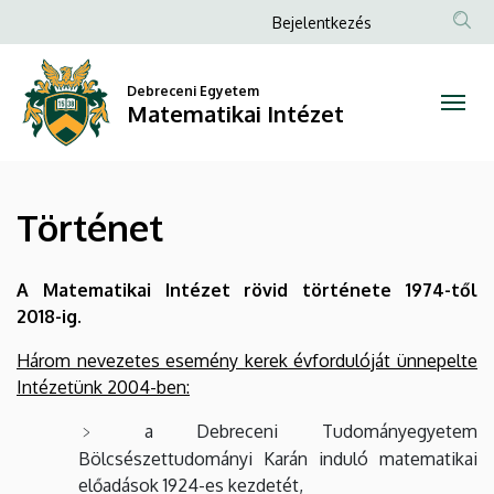
Történet
Ugrás
Anonim
Bejelentkezés
a
Felhasználói
|
tartalomra
fiók
Debreceni Egyetem
Matematikai
Matematikai Intézet
menüje
Intézet
Történet
A Matematikai Intézet rövid története 1974-től
2018-ig.
Három nevezetes esemény kerek évfordulóját ünnepelte
Intézetünk 2004-ben:
a Debreceni Tudományegyetem
Bölcsészettudományi Karán induló matematikai
előadások 1924-es kezdetét,