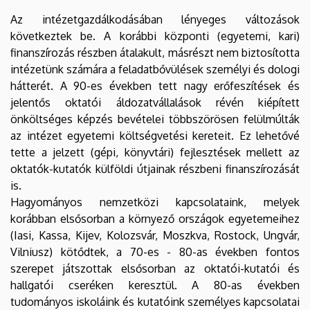
Az intézetgazdálkodásában lényeges változások
következtek be. A korábbi központi (egyetemi, kari)
finanszírozás részben átalakult, másrészt nem biztosította
intézetünk számára a feladatbővülések személyi és dologi
hátterét. A 90-es években tett nagy erőfeszítések és
jelentős oktatói áldozatvállalások révén kiépített
önköltséges képzés bevételei többszörösen felülmúlták
az intézet egyetemi költségvetési kereteit. Ez lehetővé
tette a jelzett (gépi, könyvtári) fejlesztések mellett az
oktatók-kutatók külföldi útjainak részbeni finanszírozását
is.
Hagyományos nemzetközi kapcsolataink, melyek
korábban elsősorban a környező országok egyetemeihez
(Iasi, Kassa, Kijev, Kolozsvár, Moszkva, Rostock, Ungvár,
Vilniusz) kötődtek, a 70-es - 80-as években fontos
szerepet játszottak elsősorban az oktatói-kutatói és
hallgatói cseréken keresztül. A 80-as években
tudományos iskoláink és kutatóink személyes kapcsolatai