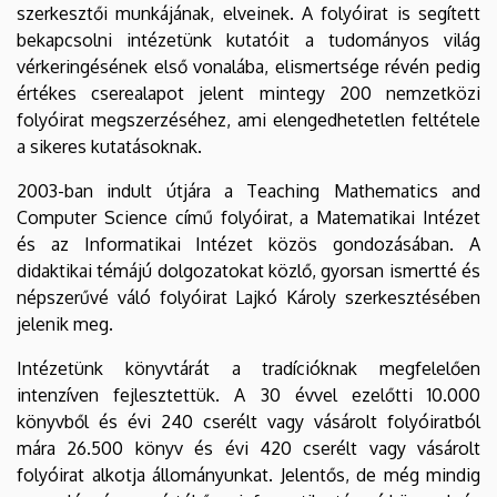
szerkesztői munkájának, elveinek. A folyóirat is segített
bekapcsolni intézetünk kutatóit a tudományos világ
vérkeringésének első vonalába, elismertsége révén pedig
értékes cserealapot jelent mintegy 200 nemzetközi
folyóirat megszerzéséhez, ami elengedhetetlen feltétele
a sikeres kutatásoknak.
2003-ban indult útjára a Teaching Mathematics and
Computer Science című folyóirat, a Matematikai Intézet
és az Informatikai Intézet közös gondozásában. A
didaktikai témájú dolgozatokat közlő, gyorsan ismertté és
népszerűvé váló folyóirat Lajkó Károly szerkesztésében
jelenik meg.
Intézetünk könyvtárát a tradícióknak megfelelően
intenzíven fejlesztettük. A 30 évvel ezelőtti 10.000
könyvből és évi 240 cserélt vagy vásárolt folyóiratból
mára 26.500 könyv és évi 420 cserélt vagy vásárolt
folyóirat alkotja állományunkat. Jelentős, de még mindig