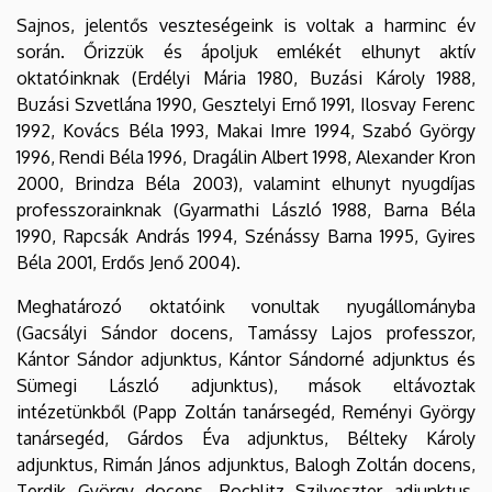
Sajnos, jelentős veszteségeink is voltak a harminc év
során. Őrizzük és ápoljuk emlékét elhunyt aktív
oktatóinknak (Erdélyi Mária 1980, Buzási Károly 1988,
Buzási Szvetlána 1990, Gesztelyi Ernő 1991, Ilosvay Ferenc
1992, Kovács Béla 1993, Makai Imre 1994, Szabó György
1996, Rendi Béla 1996, Dragálin Albert 1998, Alexander Kron
2000, Brindza Béla 2003), valamint elhunyt nyugdíjas
professzorainknak (Gyarmathi László 1988, Barna Béla
1990, Rapcsák András 1994, Szénássy Barna 1995, Gyires
Béla 2001, Erdős Jenő 2004).
Meghatározó oktatóink vonultak nyugállományba
(Gacsályi Sándor docens, Tamássy Lajos professzor,
Kántor Sándor adjunktus, Kántor Sándorné adjunktus és
Sümegi László adjunktus), mások eltávoztak
intézetünkből (Papp Zoltán tanársegéd, Reményi György
tanársegéd, Gárdos Éva adjunktus, Bélteky Károly
adjunktus, Rimán János adjunktus, Balogh Zoltán docens,
Terdik György docens, Rochlitz Szilveszter adjunktus,