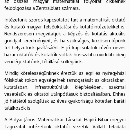
az összes magyar matematikai folyóirat cikkeinek
feldolgozása a Zentralblatt számára.
Intézetünk szoros kapcsolatot tart a matematikát oktató
és kutató magyar felsőoktatási és kutatóintézetekkel is.
Rendszeresen megvitatjuk a képzés és kutatás aktuális
gondjait, eredményeit, és ha szükséges, közösen lépünk
fel helyzetünk javításáért. E jó kapcsolatok révén neves
hazai oktatók és kutatók voltak hosszabb-rövidebb ideig
vendégoktatóink, félállású kollégáink.
Mindig kötelességünknek éreztük az egri és nyíregyházi
főiskolák rokon egységeinek támogatását az oktatásban,
kutatásban, infrastruktúrájuk kiépítésében, szakmai
vezetésük és oktatói utánpótlásuk biztosításában. Ehhez
jó háttérül szolgáltak az éves gyakoriságú kötetlen baráti
találkozók is.
A Bolyai János Matematikai Társulat Hajdú-Bihar megyei
Tagozatát intézetünk oktatói vezetik. Vállalt feladata