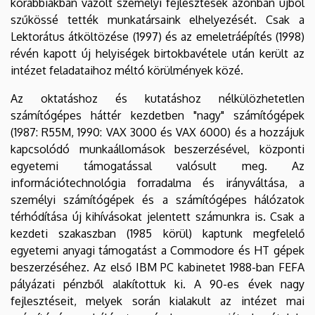
korábbiakban vázolt személyi fejlesztések azonban újból
szűkössé tették munkatársaink elhelyezését. Csak a
Lektorátus átköltözése (1997) és az emeletráépítés (1998)
révén kapott új helyiségek birtokbavétele után került az
intézet feladataihoz méltó körülmények közé.
Az oktatáshoz és kutatáshoz nélkülözhetetlen
számítógépes háttér kezdetben "nagy" számítógépek
(1987: R55M, 1990: VAX 3000 és VAX 6000) és a hozzájuk
kapcsolódó munkaállomások beszerzésével, központi
egyetemi támogatással valósult meg. Az
információtechnológia forradalma és irányváltása, a
személyi számítógépek és a számítógépes hálózatok
térhódítása új kihívásokat jelentett számunkra is. Csak a
kezdeti szakaszban (1985 körül) kaptunk megfelelő
egyetemi anyagi támogatást a Commodore és HT gépek
beszerzéséhez. Az első IBM PC kabinetet 1988-ban FEFA
pályázati pénzből alakítottuk ki. A 90-es évek nagy
fejlesztéseit, melyek során kialakult az intézet mai