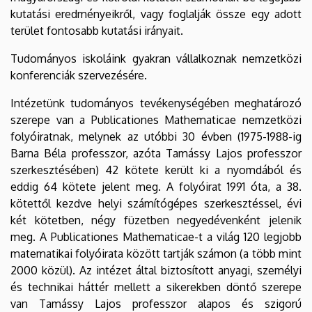
kutatási eredményeikről, vagy foglalják össze egy adott
terület fontosabb kutatási irányait.
Tudományos iskoláink gyakran vállalkoznak nemzetközi
konferenciák szervezésére.
Intézetünk tudományos tevékenységében meghatározó
szerepe van a Publicationes Mathematicae nemzetközi
folyóiratnak, melynek az utóbbi 30 évben (1975-1988-ig
Barna Béla professzor, azóta Tamássy Lajos professzor
szerkesztésében) 42 kötete került ki a nyomdából és
eddig 64 kötete jelent meg. A folyóirat 1991 óta, a 38.
kötettől kezdve helyi számítógépes szerkesztéssel, évi
két kötetben, négy füzetben negyedévenként jelenik
meg. A Publicationes Mathematicae-t a világ 120 legjobb
matematikai folyóirata között tartják számon (a több mint
2000 közül). Az intézet által biztosított anyagi, személyi
és technikai háttér mellett a sikerekben döntő szerepe
van Tamássy Lajos professzor alapos és szigorú