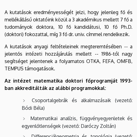
A kutatások eredményességét jelzi, hogy jelenleg fő és
mellékállású oktatóink közül a 3 akadémikus mellett 7 fő a
tudományok doktora, 10 fő kandidátusi, 10 fő Ph.D.
(doktori) fokozattal, míg 3 fő dr. univ. címmel rendelkezik.
A kutatások anyagi feltételeinek megteremtésében -- a
jelentős intézeti hozzájárulás mellett -- 1986-tól nagy
segítséget jelentenek a folyamatos OTKA, FEFA, OMFB,
TEMPUS támogatások.
Az intézet matematika doktori főprogramját 1993-
ban akkreditálták az alábbi programokkal:
Csoportalgebrák és alkalmazásaik (vezető:
Bódi Béla)
Matematikai analízis, függvényegyenletek és
egyenlőtlenségek (vezető: Daróczy Zoltán)
Differenciálgeometria és topológia (vezető: