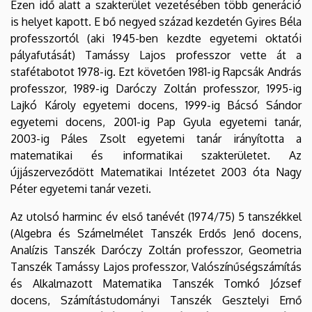
Ezen idő alatt a szakterület vezetésében több generáció
is helyet kapott. E bő negyed század kezdetén Gyires Béla
professzortól (aki 1945-ben kezdte egyetemi oktatói
pályafutását) Tamássy Lajos professzor vette át a
stafétabotot 1978-ig. Ezt követően 1981-ig Rapcsák András
professzor, 1989-ig Daróczy Zoltán professzor, 1995-ig
Lajkó Károly egyetemi docens, 1999-ig Bácsó Sándor
egyetemi docens, 2001-ig Pap Gyula egyetemi tanár,
2003-ig Páles Zsolt egyetemi tanár irányította a
matematikai és informatikai szakterületet. Az
újjászerveződött Matematikai Intézetet 2003 óta Nagy
Péter egyetemi tanár vezeti.
Az utolsó harminc év első tanévét (1974/75) 5 tanszékkel
(Algebra és Számelmélet Tanszék Erdős Jenő docens,
Analízis Tanszék Daróczy Zoltán professzor, Geometria
Tanszék Tamássy Lajos professzor, Valószínűségszámítás
és Alkalmazott Matematika Tanszék Tomkó József
docens, Számítástudományi Tanszék Gesztelyi Ernő