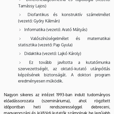
Tamássy Lajos)
Diofantikus és konstruktív számelmélet
(vezető: Győry Kálmán)
Informatika (vezető: Arató Mátyás)
Valószínűségelmélet és matematikai
statisztika (vezető: Pap Gyula)
Didaktika (vezető: Lajkó Károly)
Ez tovább javította a kutatómunka
szervezettségét, az oktató-kutató utánpótlás
képzésének biztonságát. A doktori program
eredményesen működik.
Nagyon sikeres az intézet 1993-ban indult tudományos
előadássorozata (szemináriuma), ahol rögzített
időpontban heti rendszerességgel debreceni,
magyarországi és külföldi kutatók számolnak be legújabb