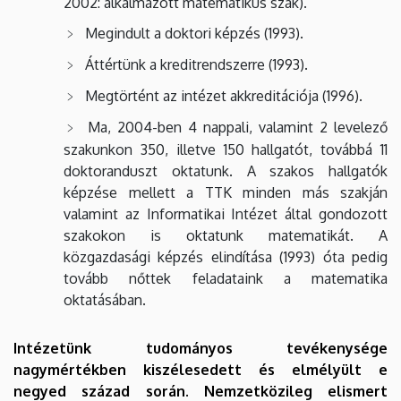
2002: alkalmazott matematikus szak).
Megindult a doktori képzés (1993).
Áttértünk a kreditrendszerre (1993).
Megtörtént az intézet akkreditációja (1996).
Ma, 2004-ben 4 nappali, valamint 2 levelező
szakunkon 350, illetve 150 hallgatót, továbbá 11
doktoranduszt oktatunk. A szakos hallgatók
képzése mellett a TTK minden más szakján
valamint az Informatikai Intézet által gondozott
szakokon is oktatunk matematikát. A
közgazdasági képzés elindítása (1993) óta pedig
tovább nőttek feladataink a matematika
oktatásában.
Intézetünk tudományos tevékenysége
nagymértékben kiszélesedett és elmélyült e
negyed század során. Nemzetközileg elismert