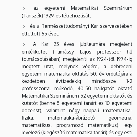
az egyetemi Matematikai Szeminárium
(Tanszék) 1929-es létrehozását,
és a Természettudományi Kar szervezetében
eltöltött 55 évet.
A Kar 25 éves jubileumára megjelent
emlékkötet (Tamássy Lajos professzor hű
tolmácsolásában) megjeleníti az 1924-től 1974-ig
megtett utat, melynek végére, a debreceni
egyetemi matematika oktatás 50. évfordulójára a
kezdetben évtizedekig mindössze 1-2
professzorral működő, 40-50 hallgatót oktató
Matematikai Szeminárium 52 egyetemi oktatót és
kutatót (benne 5 egyetemi tanárt és 10 egyetemi
docenst), valamint négy nappali (matematika-
fizika, matematika-ábrázoló geometria,
matematikus, programozó matematikus), egy
levelező (kiegészítő matematika tanári) és egy esti