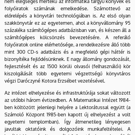
nem elégséges mértékű az informatika tárgyú könyvek és
folyóiratok számának emelkedése. Számottevő az
előrelépés a könyvtári technológiában is. Az első olyan
szakkönyvtár ez az egyetemen, ahol a könyvállomány 95
százaléka számítógépes adatbázisban van, és készen áll a
számítógépes kölcsönzés bevezetésére. A referáló
folyóiratok online elérhetősége, a rendelkezésre álló több
mint 300 CD-s adatbázis és a megfelelő gépi háttér is
bizonyítéka fejlődésünknek. E nagy állomány gondozását,
fejlesztését és az 1500 körüli olvasói (felhasználói) kör
kiszolgálását több egyetemi végzettségű könyvtáros
végzi Daróczyné Kotora Erzsébet vezetésével.
Az intézet elhelyezése és infrastruktúrája sokat változott
az utóbbi három évtizedben. A Matematikai Intézet 1984-
ben költözött jelenlegi helyére a Lektorátussal együtt (a
Számoló Központ 1985-ben kapott új elhelyezést a volt
egyetemi templomban). Így átmenetileg lényegesen
javultak oktatóink és dolgozóink munkafeltételei. A