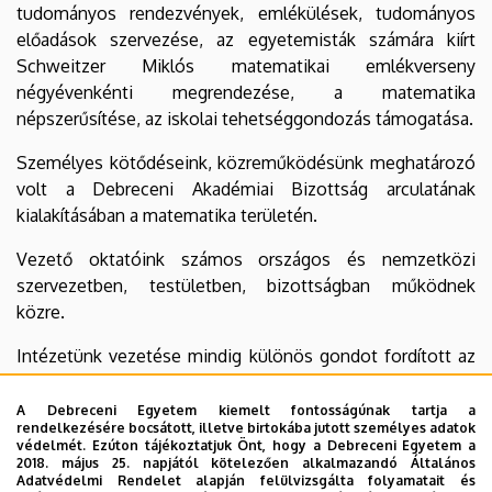
tudományos rendezvények, emlékülések, tudományos
előadások szervezése, az egyetemisták számára kiírt
Schweitzer Miklós matematikai emlékverseny
négyévenkénti megrendezése, a matematika
népszerűsítése, az iskolai tehetséggondozás támogatása.
Személyes kötődéseink, közreműködésünk meghatározó
volt a Debreceni Akadémiai Bizottság arculatának
kialakításában a matematika területén.
Vezető oktatóink számos országos és nemzetközi
szervezetben, testületben, bizottságban működnek
közre.
Intézetünk vezetése mindig különös gondot fordított az
oldott, családias légkör, a jó személyes (baráti és
kollegiális) kapcsolatok megteremtésére. Ezt szolgálta a
A Debreceni Egyetem kiemelt fontosságúnak tartja a
rendelkezésére bocsátott, illetve birtokába jutott személyes adatok
80-as években az Intézeti Napok rendszere, majd a 90-es
védelmét. Ezúton tájékoztatjuk Önt, hogy a Debreceni Egyetem a
évektől az éves-féléves rendszerességű, a családtagokkal
2018. május 25. napjától kötelezően alkalmazandó Általános
Adatvédelmi Rendelet alapján felülvizsgálta folyamatait és
együtt tartott vacsorák és beszélgetések jó hangulata.