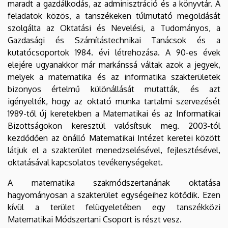
maradt a gazdálkodás, az adminisztráció és a könyvtár. A
feladatok közös, a tanszékeken túlmutató megoldását
szolgálta az Oktatási és Nevelési, a Tudományos, a
Gazdasági és Számítástechnikai Tanácsok és a
kutatócsoportok 1984. évi létrehozása. A 90-es évek
elejére ugyanakkor már markánssá váltak azok a jegyek,
melyek a matematika és az informatika szakterületek
bizonyos értelmű különállását mutatták, és azt
igényelték, hogy az oktató munka tartalmi szervezését
1989-től új keretekben a Matematikai és az Informatikai
Bizottságokon keresztül valósítsuk meg. 2003-tól
kezdődően az önálló Matematikai Intézet keretei között
látjuk el a szakterület menedzselésével, fejlesztésével,
oktatásával kapcsolatos tevékenységeket.
A matematika szakmódszertanának oktatása
hagyományosan a szakterület egységeihez kötődik. Ezen
kívül a terület felügyeletében egy tanszékközi
Matematikai Módszertani Csoport is részt vesz.