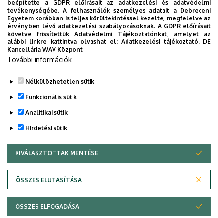
beépítette a GDPR előírásait az adatkezelési és adatvédelmi
tevékenységébe. A felhasználók személyes adatait a Debreceni
Intézetünk szoros és jó kapcsolatban áll a 2003-ban
Egyetem korábban is teljes körültekintéssel kezelte, megfelelve az
érvényben lévő adatkezelési szabályozásoknak. A GDPR előírásait
önállósodott Informatikai Intézettel, mely 2004-ben
követve frissítettük Adatvédelmi Tájékoztatónkat, amelyet az
önálló karrá vált. Ezt a számos közös szakmai és egyéb
alábbi linkre kattintva olvashat el:
Adatkezelési tájékoztató.
DE
Kancellária WAV Központ
jellegű rendezvény is igazolja. A több ponton találkozó
További információk
kutatási és oktatási feladatok indokolttá teszik a
kapcsolatok ápolását, melyre a jövőben is törekszünk.
Nélkülözhetetlen sütik
Legutóbbi frissítés:
2023. 06. 08. 11:10
Funkcionális sütik
Analitikai sütik
Hirdetési sütik
KIVÁLASZTOTTAK MENTÉSE
WITHDRAW CONSENT
Adatvédelem
Adatvédelem
ÖSSZES ELUTASÍTÁSA
Technikai információk
ÖSSZES ELFOGADÁSA