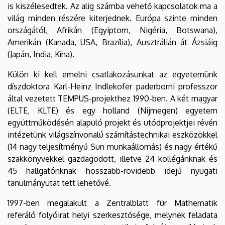
is kiszélesedtek. Az alig számba vehető kapcsolatok ma a
világ minden részére kiterjednek. Európa szinte minden
országától, Afrikán (Egyiptom, Nigéria, Botswana),
Amerikán (Kanada, USA, Brazília), Ausztrálián át Ázsiáig
(Japán, India, Kína).
Külön ki kell emelni csatlakozásunkat az egyetemünk
díszdoktora Karl-Heinz Indlekofer paderborni professzor
által vezetett TEMPUS-projekthez 1990-ben. A két magyar
(ELTE, KLTE) és egy holland (Nijmegen) egyetem
együttműködésén alapuló projekt és utódprojektjei révén
intézetünk világszínvonalú számítástechnikai eszközökkel
(14 nagy teljesítményű Sun munkaállomás) és nagy értékű
szakkönyvekkel gazdagodott, illetve 24 kollégánknak és
45 hallgatónknak hosszabb-rövidebb idejű nyugati
tanulmányutat tett lehetővé.
1997-ben megalakult a Zentralblatt für Mathematik
referáló folyóirat helyi szerkesztősége, melynek feladata