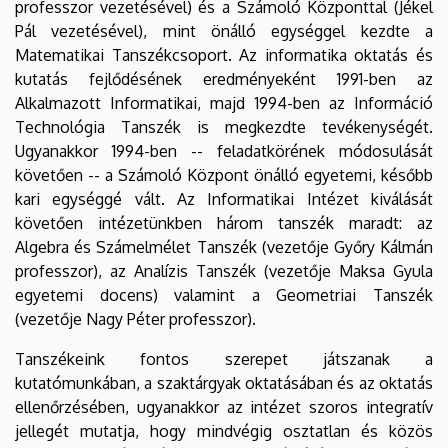
professzor vezetésével) és a Számoló Központtal (Jékel
Pál vezetésével), mint önálló egységgel kezdte a
Matematikai Tanszékcsoport. Az informatika oktatás és
kutatás fejlődésének eredményeként 1991-ben az
Alkalmazott Informatikai, majd 1994-ben az Információ
Technológia Tanszék is megkezdte tevékenységét.
Ugyanakkor 1994-ben -- feladatkörének módosulását
követően -- a Számoló Központ önálló egyetemi, később
kari egységgé vált. Az Informatikai Intézet kiválását
követően intézetünkben három tanszék maradt: az
Algebra és Számelmélet Tanszék (vezetője Győry Kálmán
professzor), az Analízis Tanszék (vezetője Maksa Gyula
egyetemi docens) valamint a Geometriai Tanszék
(vezetője Nagy Péter professzor).
Tanszékeink fontos szerepet játszanak a
kutatómunkában, a szaktárgyak oktatásában és az oktatás
ellenőrzésében, ugyanakkor az intézet szoros integratív
jellegét mutatja, hogy mindvégig osztatlan és közös