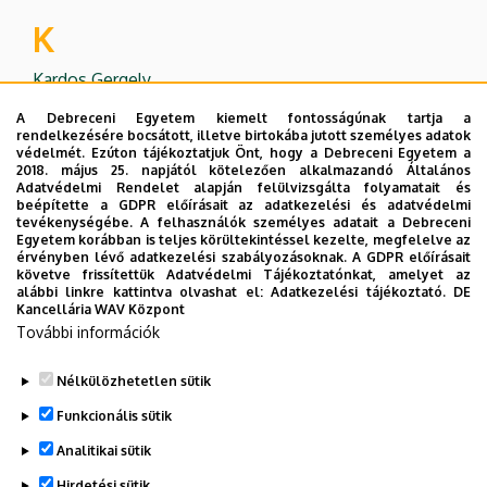
K
Kardos Gergely
Kápolnai Ágnes
A Debreceni Egyetem kiemelt fontosságúnak tartja a
rendelkezésére bocsátott, illetve birtokába jutott személyes adatok
Kása Emese
védelmét. Ezúton tájékoztatjuk Önt, hogy a Debreceni Egyetem a
2018. május 25. napjától kötelezően alkalmazandó Általános
M
Adatvédelmi Rendelet alapján felülvizsgálta folyamatait és
beépítette a GDPR előírásait az adatkezelési és adatvédelmi
tevékenységébe. A felhasználók személyes adatait a Debreceni
Mezrag, Asma
Egyetem korábban is teljes körültekintéssel kezelte, megfelelve az
érvényben lévő adatkezelési szabályozásoknak. A GDPR előírásait
T
követve frissítettük Adatvédelmi Tájékoztatónkat, amelyet az
alábbi linkre kattintva olvashat el:
Adatkezelési tájékoztató.
DE
Kancellária WAV Központ
Tóth Péter
További információk
Tripo Johanna
Nélkülözhetetlen sütik
Legutóbbi frissítés:
2026. 04. 08. 14:59
Funkcionális sütik
Analitikai sütik
Hirdetési sütik