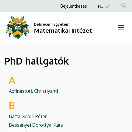
PhD
Ugrás
Anonim
Bejelentkezés
HU
EN
a
Felhasználói
hallgatók
tartalomra
fiók
Debreceni Egyetem
|
Matematikai Intézet
menüje
Matematikai
Intézet
PhD hallgatók
A
Aprinastuti, Christiyanti
B
Batta Gergő Péter
Bessenyei Dorottya Klára