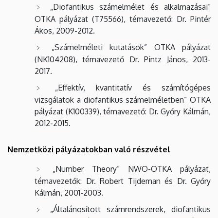
„Diofantikus számelmélet és alkalmazásai”
OTKA pályázat (T75566), témavezető: Dr. Pintér
Ákos, 2009-2012.
„Számelméleti kutatások” OTKA pályázat
(NK104208), témavezető Dr. Pintz János, 2013-
2017.
„Effektív, kvantitatív és számítógépes
vizsgálatok a diofantikus számelméletben” OTKA
pályázat (K100339), témavezető: Dr. Győry Kálmán,
2012-2015.
Nemzetközi pályázatokban való részvétel
„Number Theory” NWO-OTKA pályázat,
témavezetők: Dr. Robert Tijdeman és Dr. Győry
Kálmán, 2001-2003.
„Általánosított számrendszerek, diofantikus