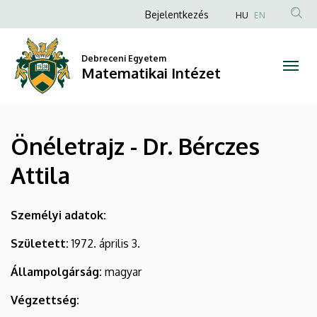
Önéletrajz
Ugrás
Anonim
Bejelentkezés
HU
EN
a
Felhasználói
-
tartalomra
fiók
Debreceni Egyetem
Dr.
Matematikai Intézet
menüje
Bérczes
Attila
Önéletrajz - Dr. Bérczes
|
Attila
Matematikai
Intézet
Személyi adatok:
Született:
1972. április 3.
Állampolgárság:
magyar
Végzettség: