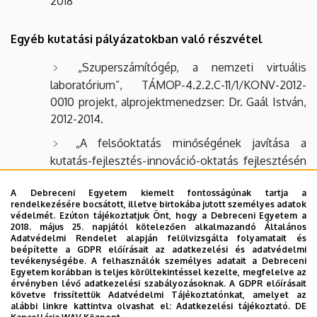
2018
Egyéb kutatási pályázatokban való részvétel
„Szuperszámítógép, a nemzeti virtuális
laboratórium”, TÁMOP-4.2.2.C-11/1/KONV-2012-
0010 projekt, alprojektmenedzser: Dr. Gaál István,
2012-2014.
„A felsőoktatás minőségének javítása a
kutatás-fejlesztés-innováció-oktatás fejlesztésén
keresztül a Debreceni Egyetemen”, TÁMOP-
4.2.1/B-09/1/KONV-2010-0007 projekt,
A Debreceni Egyetem kiemelt fontosságúnak tartja a
rendelkezésére bocsátott, illetve birtokába jutott személyes adatok
projektvezető: Dr. Fésüs László, Diofantikus
védelmét. Ezúton tájékoztatjuk Önt, hogy a Debreceni Egyetem a
számelmélet és alkalmazásai kutatási téma,
2018. május 25. napjától kötelezően alkalmazandó Általános
Adatvédelmi Rendelet alapján felülvizsgálta folyamatait és
témafelelős Dr. Hajdu Lajos, 2010-2012.
beépítette a GDPR előírásait az adatkezelési és adatvédelmi
tevékenységébe. A felhasználók személyes adatait a Debreceni
„Diofantoszi egyenletek és alkalmazásaik”
Egyetem korábban is teljes körültekintéssel kezelte, megfelelve az
érvényben lévő adatkezelési szabályozásoknak. A GDPR előírásait
FKFP pályázat, témavezető: Dr. Pintér Ákos, 2001-
követve frissítettük Adatvédelmi Tájékoztatónkat, amelyet az
2003.
alábbi linkre kattintva olvashat el:
Adatkezelési tájékoztató.
DE