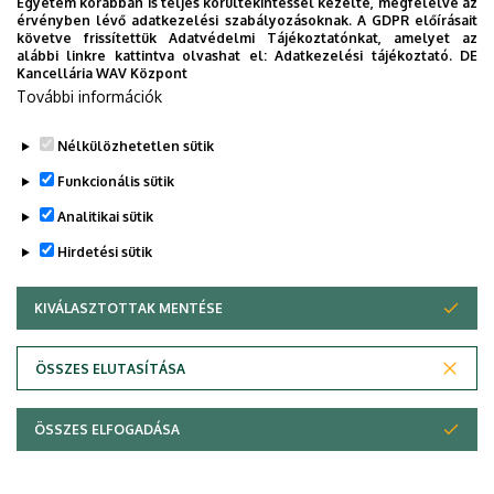
Egyetem korábban is teljes körültekintéssel kezelte, megfelelve az
érvényben lévő adatkezelési szabályozásoknak. A GDPR előírásait
követve frissítettük Adatvédelmi Tájékoztatónkat, amelyet az
alábbi linkre kattintva olvashat el:
Adatkezelési tájékoztató.
DE
Kancellária WAV Központ
További információk
Nélkülözhetetlen sütik
Funkcionális sütik
Analitikai sütik
Hirdetési sütik
KIVÁLASZTOTTAK MENTÉSE
WITHDRAW CONSENT
Adatvédelem
Adatvédelem
ÖSSZES ELUTASÍTÁSA
Technikai információk
ÖSSZES ELFOGADÁSA
Szerzői jog © 2026 Unideb