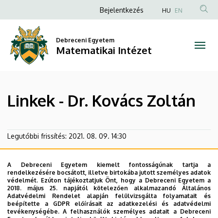
Linkek
Ugrás
Anonim
Bejelentkezés
HU
EN
a
Felhasználói
-
tartalomra
fiók
Debreceni Egyetem
Dr.
Matematikai Intézet
menüje
Kovács
Zoltán
Linkek - Dr. Kovács Zoltán
|
Matematikai
Legutóbbi frissítés:
2021. 08. 09. 14:30
Intézet
A Debreceni Egyetem kiemelt fontosságúnak tartja a
rendelkezésére bocsátott, illetve birtokába jutott személyes adatok
védelmét. Ezúton tájékoztatjuk Önt, hogy a Debreceni Egyetem a
2018. május 25. napjától kötelezően alkalmazandó Általános
Adatvédelmi Rendelet alapján felülvizsgálta folyamatait és
beépítette a GDPR előírásait az adatkezelési és adatvédelmi
tevékenységébe. A felhasználók személyes adatait a Debreceni