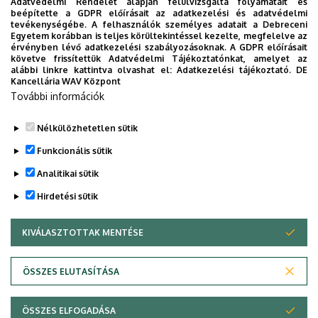
Adatvédelmi Rendelet alapján felülvizsgálta folyamatait és
Bolyai János Matematikai Társulat
beépítette a GDPR előírásait az adatkezelési és adatvédelmi
tevékenységébe. A felhasználók személyes adatait a Debreceni
American Mathematical Society
Egyetem korábban is teljes körültekintéssel kezelte, megfelelve az
érvényben lévő adatkezelési szabályozásoknak. A GDPR előírásait
MathSciNet
követve frissítettük Adatvédelmi Tájékoztatónkat, amelyet az
alábbi linkre kattintva olvashat el:
Adatkezelési tájékoztató.
DE
Kancellária WAV Központ
European Mathematical Information Service
További információk
Zentralbatt für Mathematik
Nélkülözhetetlen sütik
Legutóbbi frissítés:
2023. 06. 08. 11:10
Funkcionális sütik
Analitikai sütik
Hirdetési sütik
KIVÁLASZTOTTAK MENTÉSE
WITHDRAW CONSENT
Adatvédelem
Adatvédelem
ÖSSZES ELUTASÍTÁSA
Technikai információk
ÖSSZES ELFOGADÁSA