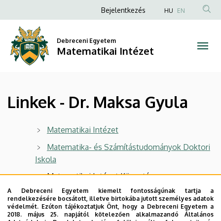
Linkek
Ugrás
Anonim
Bejelentkezés
HU
EN
a
Felhasználói
-
tartalomra
fiók
Debreceni Egyetem
Dr.
Matematikai Intézet
menüje
Maksa
Gyula
Linkek - Dr. Maksa Gyula
|
Matematikai
Matematikai Intézet
Intézet
Matematika- és Számítástudományok Doktori
Iskola
Matematikai Intézet Könyvtára
A Debreceni Egyetem kiemelt fontosságúnak tartja a
Természettudományi és Technológiai Kar
rendelkezésére bocsátott, illetve birtokába jutott személyes adatok
védelmét. Ezúton tájékoztatjuk Önt, hogy a Debreceni Egyetem a
Debreceni Egyetem
2018. május 25. napjától kötelezően alkalmazandó Általános