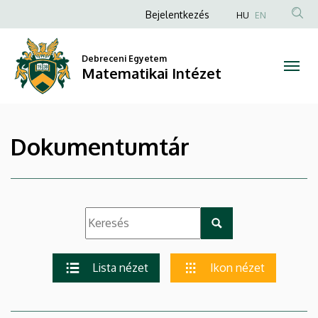
|
Ugrás
Anonim
Bejelentkezés
HU
EN
a
Felhasználói
Matematikai
tartalomra
fiók
Debreceni Egyetem
Intézet
Matematikai Intézet
menüje
Dokumentumtár
Lista nézet
Ikon nézet