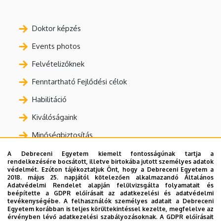
Doktor képzés
Events photos
Felvételizőknek
Fenntartható Fejlődési célok
Habilitáció
Kiválóságaink
Minőségbiztosítás
Nyilvános adatok
A Debreceni Egyetem kiemelt fontosságúnak tartja a
rendelkezésére bocsátott, illetve birtokába jutott személyes adatok
védelmét. Ezúton tájékoztatjuk Önt, hogy a Debreceni Egyetem a
Nyomtatványok, bizonylatok
2018. május 25. napjától kötelezően alkalmazandó Általános
Adatvédelmi Rendelet alapján felülvizsgálta folyamatait és
Oktatás
beépítette a GDPR előírásait az adatkezelési és adatvédelmi
tevékenységébe. A felhasználók személyes adatait a Debreceni
Statisztikák
Egyetem korábban is teljes körültekintéssel kezelte, megfelelve az
érvényben lévő adatkezelési szabályozásoknak. A GDPR előírásait