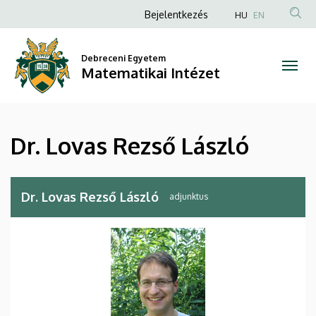
Dr.
Ugrás
Anonim
Bejelentkezés
HU
EN
a
Felhasználói
Lovas
tartalomra
fiók
Debreceni Egyetem
Rezső
Matematikai Intézet
menüje
László
|
Dr. Lovas Rezső László
Matematikai
Intézet
Dr. Lovas Rezső László
adjunktus