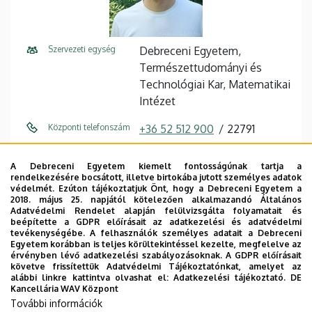
Szervezeti egység
Debreceni Egyetem,
Természettudományi és
Technológiai Kar, Matematikai
Intézet
Központi telefonszám
+36 52 512 900
22791
E-mail cím
lovas@science.unideb.hu
A Debreceni Egyetem kiemelt fontosságúnak tartja a
rendelkezésére bocsátott, illetve birtokába jutott személyes adatok
Cím
4032 Debrecen Egyetem tér 1
védelmét. Ezúton tájékoztatjuk Önt, hogy a Debreceni Egyetem a
2018. május 25. napjától kötelezően alkalmazandó Általános
Épület
Matematikai és
Adatvédelmi Rendelet alapján felülvizsgálta folyamatait és
beépítette a GDPR előírásait az adatkezelési és adatvédelmi
Földtudományi épület
tevékenységébe. A felhasználók személyes adatait a Debreceni
Egyetem korábban is teljes körültekintéssel kezelte, megfelelve az
Emelet, ajtó
3. emelet, M330 (oktatói
érvényben lévő adatkezelési szabályozásoknak. A GDPR előírásait
követve frissítettük Adatvédelmi Tájékoztatónkat, amelyet az
szoba)
alábbi linkre kattintva olvashat el:
Adatkezelési tájékoztató.
DE
Kancellária WAV Központ
Weboldal
Szervezeti weboldal
További információk