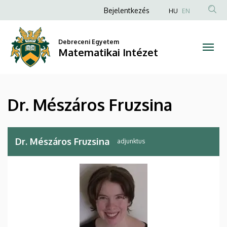
Dr.
Ugrás
Anonim
Bejelentkezés
HU
EN
a
Felhasználói
Mészáros
tartalomra
fiók
Debreceni Egyetem
Fruzsina
Matematikai Intézet
menüje
|
Matematikai
Dr. Mészáros Fruzsina
Intézet
Dr. Mészáros Fruzsina
adjunktus