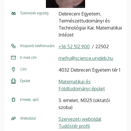
Szervezeti egység
Debreceni Egyetem,
Természettudományi és
Technológiai Kar, Matematikai
Intézet
Központi telefonszám
+36 52 512 900
22502
E-mail cím
mefru@science.unideb.hu
Cím
4032 Debrecen Egyetem tér 1
Épület
Matematikai és
Földtudományi épület
Emelet, ajtó
3. emelet, M325 (oktatói
szoba)
Weboldal
Szervezeti weboldal
Tudóstér profil