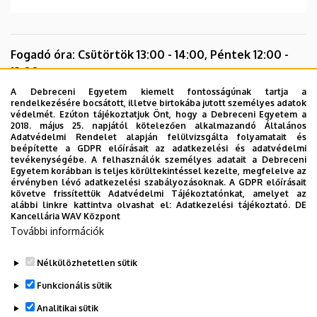
Fogadó óra: Csütörtök 13:00 - 14:00, Péntek 12:00 -
13:00
A Debreceni Egyetem kiemelt fontosságúnak tartja a
rendelkezésére bocsátott, illetve birtokába jutott személyes adatok
Önéletrajz
védelmét. Ezúton tájékoztatjuk Önt, hogy a Debreceni Egyetem a
2018. május 25. napjától kötelezően alkalmazandó Általános
Oktatás
Adatvédelmi Rendelet alapján felülvizsgálta folyamatait és
beépítette a GDPR előírásait az adatkezelési és adatvédelmi
tevékenységébe. A felhasználók személyes adatait a Debreceni
Kutatás
Egyetem korábban is teljes körültekintéssel kezelte, megfelelve az
érvényben lévő adatkezelési szabályozásoknak. A GDPR előírásait
Publikációk
követve frissítettük Adatvédelmi Tájékoztatónkat, amelyet az
alábbi linkre kattintva olvashat el:
Adatkezelési tájékoztató.
DE
Előadások
Kancellária WAV Központ
További információk
Linkek
Nélkülözhetetlen sütik
Legutóbbi frissítés:
2023. 07. 06. 15:28
Funkcionális sütik
Analitikai sütik