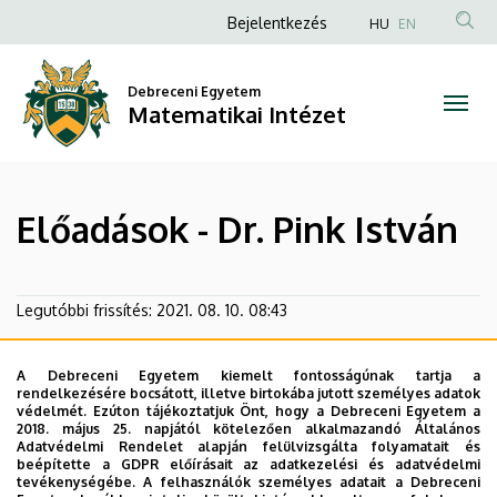
Előadások
Ugrás
Anonim
Bejelentkezés
HU
EN
a
Felhasználói
-
tartalomra
fiók
Debreceni Egyetem
Dr.
Matematikai Intézet
menüje
Pink
István
Előadások - Dr. Pink István
|
Matematikai
Legutóbbi frissítés:
2021. 08. 10. 08:43
Intézet
A Debreceni Egyetem kiemelt fontosságúnak tartja a
rendelkezésére bocsátott, illetve birtokába jutott személyes adatok
védelmét. Ezúton tájékoztatjuk Önt, hogy a Debreceni Egyetem a
2018. május 25. napjától kötelezően alkalmazandó Általános
Adatvédelmi Rendelet alapján felülvizsgálta folyamatait és
beépítette a GDPR előírásait az adatkezelési és adatvédelmi
tevékenységébe. A felhasználók személyes adatait a Debreceni