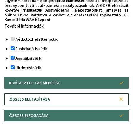
Egyetem korábban is teljes körültekintéssel kezelte, megfelelve az
érvényben lévő adatkezelési szabályozásoknak. A GDPR előírásait
követve frissítettük Adatvédelmi Tájékoztatónkat, amelyet az
alábbi linkre kattintva olvashat el:
Adatkezelési tájékoztató.
DE
Kancellária WAV Központ
További információk
Nélkülözhetetlen sütik
Funkcionális sütik
Analitikai sütik
Hirdetési sütik
KIVÁLASZTOTTAK MENTÉSE
WITHDRAW CONSENT
Adatvédelem
Adatvédelem
ÖSSZES ELUTASÍTÁSA
Technikai információk
ÖSSZES ELFOGADÁSA
Szerzői jog © 2026 Unideb