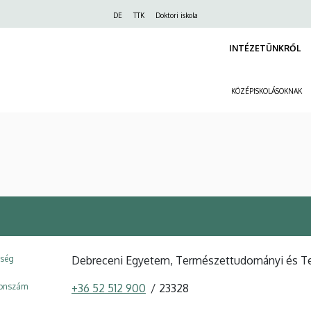
Felső
DE
TTK
Doktori iskola
navigáció
INTÉZETÜNKRŐL
KÖZÉPISKOLÁSOKNAK
ység
Debreceni Egyetem, Természettudományi és Tec
fonszám
+36 52 512 900
23328