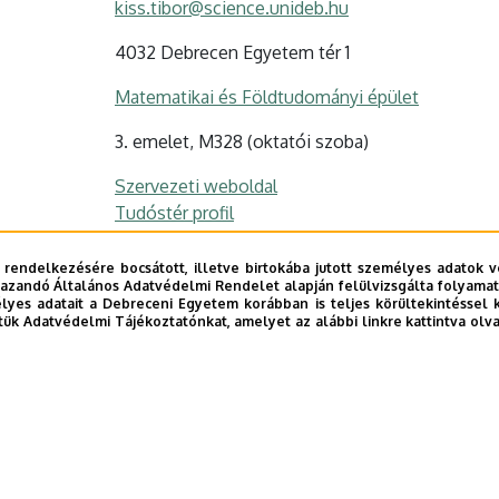
kiss.tibor@science.unideb.hu
4032 Debrecen Egyetem tér 1
Matematikai és Földtudományi épület
3. emelet, M328 (oktatói szoba)
Szervezeti weboldal
Tudóstér profil
 rendelkezésére bocsátott, illetve birtokába jutott személyes adatok v
azandó Általános Adatvédelmi Rendelet alapján felülvizsgálta folyamata
yes adatait a Debreceni Egyetem korábban is teljes körültekintéssel 
tük Adatvédelmi Tájékoztatónkat, amelyet az alábbi linkre kattintva olv