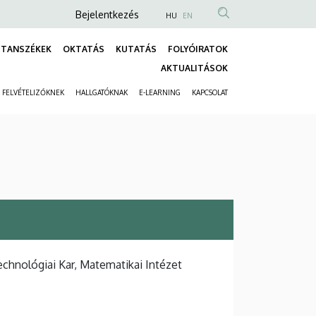
Anonim
Bejelentkezés
HU
EN
Felhasználói
TANSZÉKEK
OKTATÁS
KUTATÁS
FOLYÓIRATOK
fiók
Fő
AKTUALITÁSOK
menüje
navigáció
FELVÉTELIZŐKNEK
HALLGATÓKNAK
E-LEARNING
KAPCSOLAT
Másodlagos
navigáció
hnológiai Kar, Matematikai Intézet