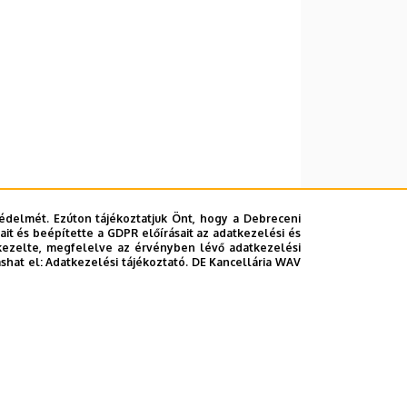
édelmét. Ezúton tájékoztatjuk Önt, hogy a Debreceni
it és beépítette a GDPR előírásait az adatkezelési és
kezelte, megfelelve az érvényben lévő adatkezelési
ashat el:
Adatkezelési tájékoztató.
DE Kancellária WAV