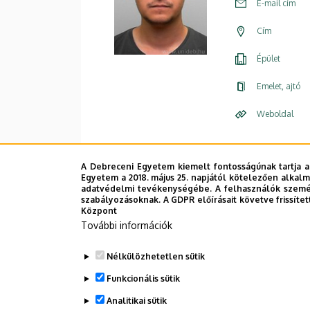
E-mail cím
Cím
Épület
Emelet, ajtó
Weboldal
A Debreceni Egyetem kiemelt fontosságúnak tartja a
Egyetem a 2018. május 25. napjától kötelezően alkalm
adatvédelmi tevékenységébe. A felhasználók személ
szabályozásoknak. A GDPR előírásait követve frissítet
Központ
További információk
Nélkülözhetetlen sütik
Funkcionális sütik
Analitikai sütik