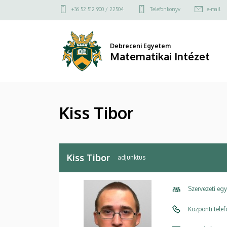
Kiss
Ugrás
Felső
+36 52 512 900 / 22504
Telefonkönyv
e-mail
a
kapcsolat
Tibor
tartalomra
menü
|
Debreceni Egyetem
Matematikai Intézet
Matematikai
Intézet
Kiss Tibor
Kiss Tibor
adjunktus
Szervezeti eg
Központi tele