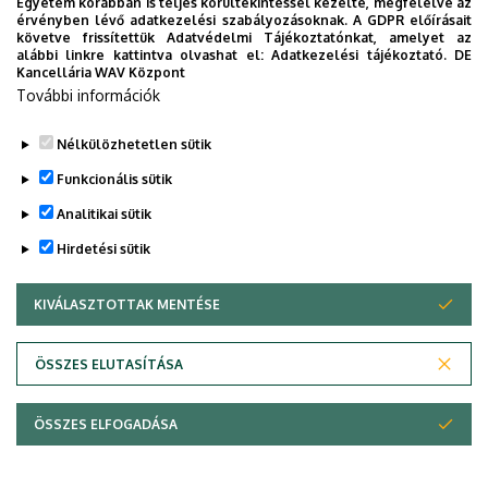
Egyetem korábban is teljes körültekintéssel kezelte, megfelelve az
érvényben lévő adatkezelési szabályozásoknak. A GDPR előírásait
követve frissítettük Adatvédelmi Tájékoztatónkat, amelyet az
alábbi linkre kattintva olvashat el:
Adatkezelési tájékoztató.
DE
Kancellária WAV Központ
További információk
Nélkülözhetetlen sütik
Funkcionális sütik
Analitikai sütik
Hirdetési sütik
KIVÁLASZTOTTAK MENTÉSE
WITHDRAW CONSENT
ÖSSZES ELUTASÍTÁSA
ÖSSZES ELFOGADÁSA