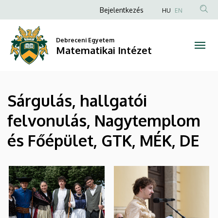
|
Ugrás
Anonim
Bejelentkezés
HU
EN
a
Felhasználói
Matematikai
tartalomra
fiók
Debreceni Egyetem
Intézet
Matematikai Intézet
menüje
Sárgulás, hallgatói
felvonulás, Nagytemplom
és Főépület, GTK, MÉK, DE