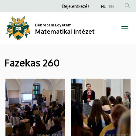
|
Ugrás
Anonim
Bejelentkezés
HU
EN
a
Felhasználói
Matematikai
tartalomra
fiók
Debreceni Egyetem
Intézet
Matematikai Intézet
menüje
Fazekas 260