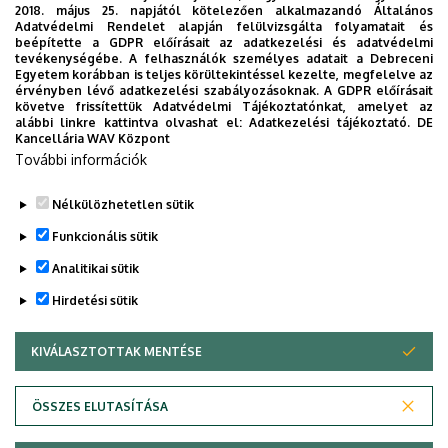
2018. május 25. napjától kötelezően alkalmazandó Általános
Adatvédelmi Rendelet alapján felülvizsgálta folyamatait és
beépítette a GDPR előírásait az adatkezelési és adatvédelmi
tevékenységébe. A felhasználók személyes adatait a Debreceni
Egyetem korábban is teljes körültekintéssel kezelte, megfelelve az
érvényben lévő adatkezelési szabályozásoknak. A GDPR előírásait
követve frissítettük Adatvédelmi Tájékoztatónkat, amelyet az
alábbi linkre kattintva olvashat el:
Adatkezelési tájékoztató.
DE
Kancellária WAV Központ
További információk
Nélkülözhetetlen sütik
Funkcionális sütik
Analitikai sütik
Hirdetési sütik
KIVÁLASZTOTTAK MENTÉSE
WITHDRAW CONSENT
Adatvédelem
Adatvédelem
ÖSSZES ELUTASÍTÁSA
Technikai információk