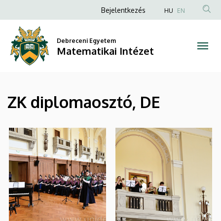
|
Ugrás
Anonim
Bejelentkezés
HU
EN
a
Felhasználói
Matematikai
tartalomra
fiók
Debreceni Egyetem
Intézet
Matematikai Intézet
menüje
ZK diplomaosztó, DE