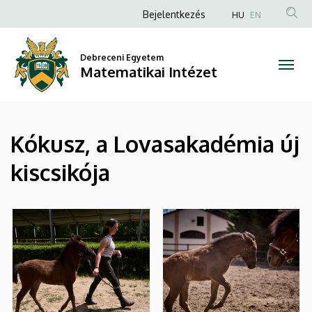
|
Ugrás
Anonim
Bejelentkezés
HU
EN
a
Felhasználói
Matematikai
tartalomra
fiók
Debreceni Egyetem
Intézet
Matematikai Intézet
menüje
Kókusz, a Lovasakadémia új
kiscsikója