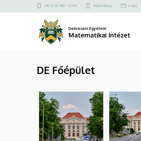
|
Ugrás
Felső
+36 52 512 900 / 22504
Telefonkönyv
e-mail
a
kapcsolat
Matematikai
tartalomra
menü
Intézet
Debreceni Egyetem
Matematikai Intézet
DE Főépület