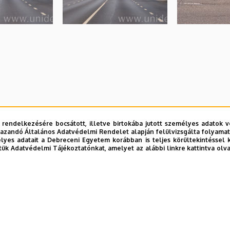
 rendelkezésére bocsátott, illetve birtokába jutott személyes adatok v
azandó Általános Adatvédelmi Rendelet alapján felülvizsgálta folyamata
yes adatait a Debreceni Egyetem korábban is teljes körültekintéssel 
tük Adatvédelmi Tájékoztatónkat, amelyet az alábbi linkre kattintva olv