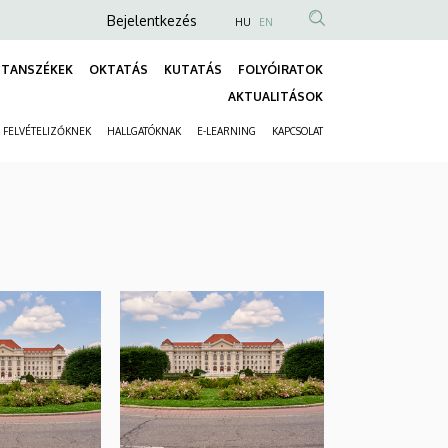
Anonim
Bejelentkezés
HU
EN
Felhasználói
TANSZÉKEK
OKTATÁS
KUTATÁS
FOLYÓIRATOK
fiók
Fő
AKTUALITÁSOK
menüje
navigáció
FELVÉTELIZŐKNEK
HALLGATÓKNAK
E-LEARNING
KAPCSOLAT
Másodlagos
navigáció