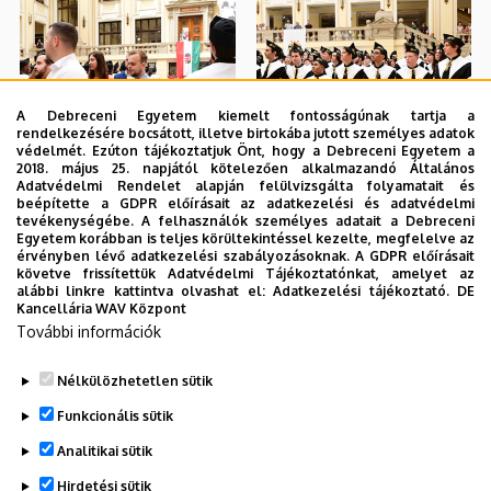
A Debreceni Egyetem kiemelt fontosságúnak tartja a
rendelkezésére bocsátott, illetve birtokába jutott személyes adatok
védelmét. Ezúton tájékoztatjuk Önt, hogy a Debreceni Egyetem a
2018. május 25. napjától kötelezően alkalmazandó Általános
Adatvédelmi Rendelet alapján felülvizsgálta folyamatait és
beépítette a GDPR előírásait az adatkezelési és adatvédelmi
tevékenységébe. A felhasználók személyes adatait a Debreceni
Egyetem korábban is teljes körültekintéssel kezelte, megfelelve az
érvényben lévő adatkezelési szabályozásoknak. A GDPR előírásait
követve frissítettük Adatvédelmi Tájékoztatónkat, amelyet az
alábbi linkre kattintva olvashat el:
Adatkezelési tájékoztató.
DE
Kancellária WAV Központ
További információk
Nélkülözhetetlen sütik
Funkcionális sütik
Analitikai sütik
Hirdetési sütik