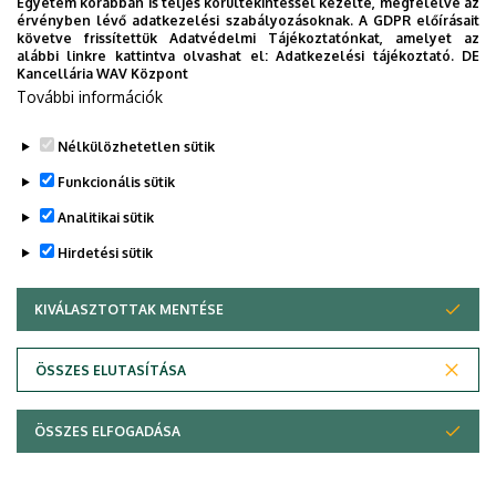
Egyetem korábban is teljes körültekintéssel kezelte, megfelelve az
érvényben lévő adatkezelési szabályozásoknak. A GDPR előírásait
követve frissítettük Adatvédelmi Tájékoztatónkat, amelyet az
alábbi linkre kattintva olvashat el:
Adatkezelési tájékoztató.
DE
Kancellária WAV Központ
További információk
Nélkülözhetetlen sütik
Funkcionális sütik
Analitikai sütik
Hirdetési sütik
KIVÁLASZTOTTAK MENTÉSE
WITHDRAW CONSENT
ÖSSZES ELUTASÍTÁSA
ÖSSZES ELFOGADÁSA