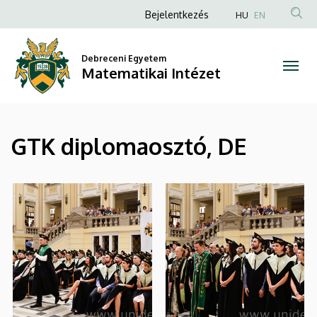
|
Ugrás
Anonim
Bejelentkezés
HU
EN
a
Felhasználói
Matematikai
tartalomra
fiók
Debreceni Egyetem
Intézet
Matematikai Intézet
menüje
GTK diplomaosztó, DE