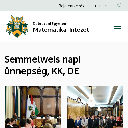
|
Ugrás
Anonim
Bejelentkezés
HU
EN
a
Felhasználói
Matematikai
tartalomra
fiók
Debreceni Egyetem
Intézet
Matematikai Intézet
menüje
Semmelweis napi
ünnepség, KK, DE