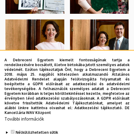
A Debreceni Egyetem kiemelt fontosságúnak tartja a
rendelkezésére bocsátott, illetve birtokába jutott személyes adatok
védelmét. Ezúton tájékoztatjuk Önt, hogy a Debreceni Egyetem a
2018. május 25. napjától kötelezően alkalmazandó Általános
Adatvédelmi Rendelet alapján felülvizsgálta folyamatait és
beépítette a GDPR előírásait az adatkezelési és adatvédelmi
tevékenységébe. A felhasználók személyes adatait a Debreceni
Egyetem korábban is teljes körültekintéssel kezelte, megfelelve az
érvényben lévő adatkezelési szabályozásoknak. A GDPR előírásait
követve frissítettük Adatvédelmi Tájékoztatónkat, amelyet az
alábbi linkre kattintva olvashat el:
Adatkezelési tájékoztató.
DE
Kancellária WAV Központ
További információk
Nélkülözhetetlen sütik