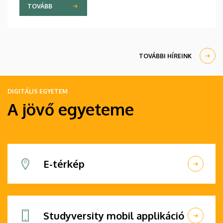
miatt jobb ugyan a hőérzet, mint egy radiátoros
TOVÁBB
épületben, ugyanakkor az előbbi fűtési megoldás
többe is kerül.
TOVÁBBI HÍREINK
DIGITÁLIS EGYETEM
A jövő egyeteme
E-térkép
Studyversity mobil applikáció