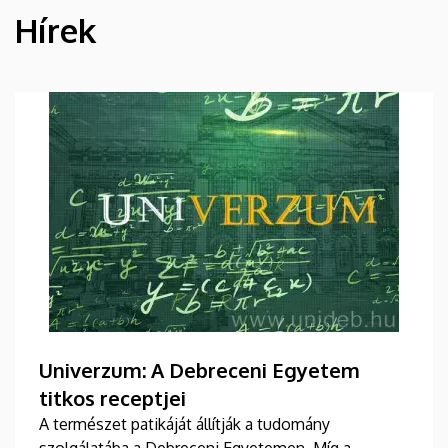
Hírek
HÍREK
Univerzum: A Debreceni Egyetem
titkos receptjei
A természet patikáját állítják a tudomány