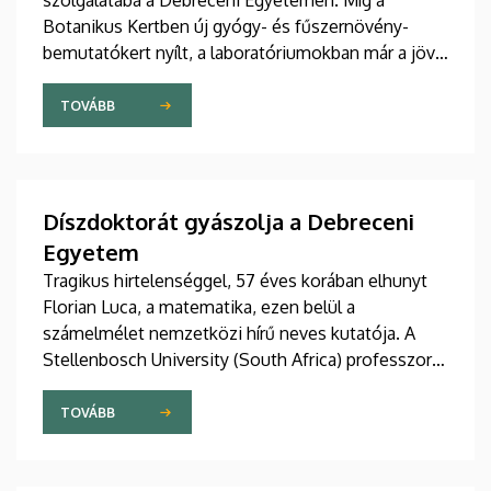
szolgálatába a Debreceni Egyetemen. Míg a
Botanikus Kertben új gyógy- és fűszernövény-
bemutatókert nyílt, a laboratóriumokban már a jövő
természetes gyógyszereit tökéletesítik a kutatók.
A nemzetközileg is elismert debreceni fejlesztések
TOVÁBB
– a bőrbarát rózsakrémtől a normál vércukorszintet
támogató étrend-kiegészítőkig – hamarosan a
boltok polcaira is megérkezhetnek. Részletek a DE
M. Tóth Ildikó Sajtóközpont saját gyártású
Díszdoktorát gyászolja a Debreceni
tudományos sorozatának legújabb riportjában.
Egyetem
Tragikus hirtelenséggel, 57 éves korában elhunyt
Florian Luca, a matematika, ezen belül a
számelmélet nemzetközi hírű neves kutatója. A
Stellenbosch University (South Africa) professzorát
2025 novemberében avatta díszdoktorai sorába a
Debreceni Egyetem.
TOVÁBB