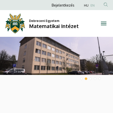
Matematikai
Anonim
Bejelentkezés
HU
EN
Felhasználói
Intézet
fiók
Debreceni Egyetem
Matematikai Intézet
menüje
DIAVETÍTÉS