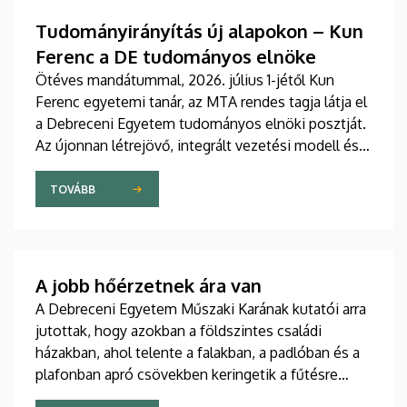
Tudományirányítás új alapokon – Kun
Ferenc a DE tudományos elnöke
Ötéves mandátummal, 2026. július 1-jétől Kun
Ferenc egyetemi tanár, az MTA rendes tagja látja el
a Debreceni Egyetem tudományos elnöki posztját.
Az újonnan létrejövő, integrált vezetési modell és a
fokozatosan kiépülő Tudományos Főigazgatóság
célja, hogy a nemzetközi versenyben új szintre
TOVÁBB
emelje az intézmény kutatási teljesítményét,
láthatóságát, valamint a tudományos eredmények
társadalmi és gazdasági hasznosulását.
A jobb hőérzetnek ára van
A Debreceni Egyetem Műszaki Karának kutatói arra
jutottak, hogy azokban a földszintes családi
házakban, ahol telente a falakban, a padlóban és a
plafonban apró csövekben keringetik a fűtésre
használt melegvizet, az egyenletesebb eloszlás