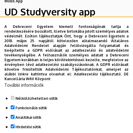
Mobil App
UD Studyversity app
A Debreceni Egyetem kiemelt fontosságúnak tartja a
Engedd meg, hogy figyelmedbe ajánljuk a Debreceni
rendelkezésére bocsátott, illetve birtokába jutott személyes adatok
Egyetem új applikációját, melyet hallgatói számára
védelmét. Ezúton tájékoztatjuk Önt, hogy a Debreceni Egyetem a
2018. május 25. napjától kötelezően alkalmazandó Általános
készített. Az alkalmazás bevezetésével célunk, hogy
Adatvédelmi Rendelet alapján felülvizsgálta folyamatait és
segítsünk eligazodni az egyetemi mindennapokban, a
beépítette a GDPR előírásait az adatkezelési és adatvédelmi
tevékenységébe. A felhasználók személyes adatait a Debreceni
tanulmányaiddal kapcsolatban gyorsan elérhető
Egyetem korábban is teljes körültekintéssel kezelte, megfelelve az
információkat biztosítsunk, útmutatót adjunk az egyetemi
érvényben lévő adatkezelési szabályozásoknak. A GDPR előírásait
követve frissítettük Adatvédelmi Tájékoztatónkat, amelyet az
évek során felmerülő helyzetekkel, kérdésekkel
alábbi linkre kattintva olvashat el:
Adatkezelési tájékoztató.
DE
kapcsolatban, továbbá „zsebközelbe” hozzuk az Egyetem
Kancellária WAV Központ
További információk
és Debrecen város kulturális és sport életét.
Nélkülözhetetlen sütik
Funkcionális sütik
Analitikai sütik
Hirdetési sütik