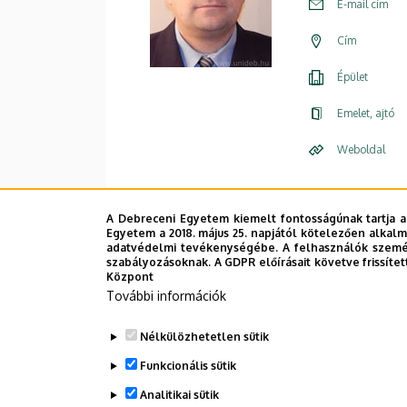
E-mail cím
Cím
Épület
Emelet, ajtó
Weboldal
A Debreceni Egyetem kiemelt fontosságúnak tartja a
Egyetem a 2018. május 25. napjától kötelezően alkalm
adatvédelmi tevékenységébe. A felhasználók személ
szabályozásoknak. A GDPR előírásait követve frissítet
Központ
További információk
Nélkülözhetetlen sütik
Funkcionális sütik
Analitikai sütik