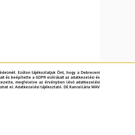
édelmét. Ezúton tájékoztatjuk Önt, hogy a Debreceni
it és beépítette a GDPR előírásait az adatkezelési és
kezelte, megfelelve az érvényben lévő adatkezelési
ashat el:
Adatkezelési tájékoztató.
DE Kancellária WAV