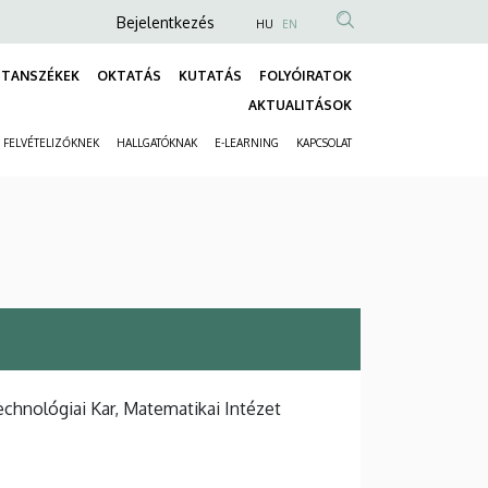
Anonim
Bejelentkezés
HU
EN
Felhasználói
TANSZÉKEK
OKTATÁS
KUTATÁS
FOLYÓIRATOK
fiók
Fő
AKTUALITÁSOK
menüje
navigáció
FELVÉTELIZŐKNEK
HALLGATÓKNAK
E-LEARNING
KAPCSOLAT
Másodlagos
navigáció
hnológiai Kar, Matematikai Intézet