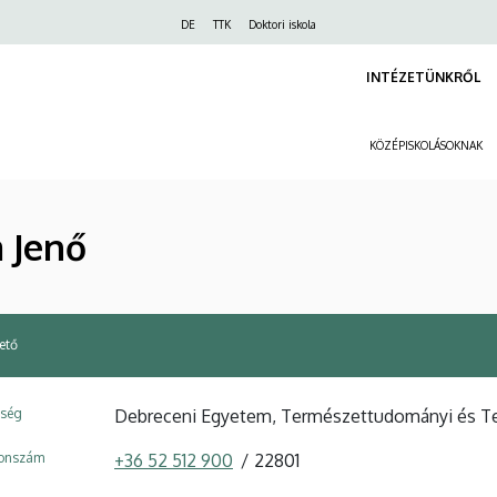
Felső
DE
TTK
Doktori iskola
navigáció
INTÉZETÜNKRŐL
KÖZÉPISKOLÁSOKNAK
a Jenő
ető
ység
Debreceni Egyetem, Természettudományi és Tec
fonszám
+36 52 512 900
22801