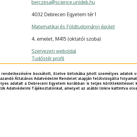
berczesa@science.unideb.hu
4032 Debrecen Egyetem tér 1
Matematikai és Földtudományi épület
4. emelet, M415 (oktatói szoba)
Szervezeti weboldal
Tudóstér profil
 rendelkezésére bocsátott, illetve birtokába jutott személyes adatok v
azandó Általános Adatvédelmi Rendelet alapján felülvizsgálta folyamata
yes adatait a Debreceni Egyetem korábban is teljes körültekintéssel 
tük Adatvédelmi Tájékoztatónkat, amelyet az alábbi linkre kattintva olv